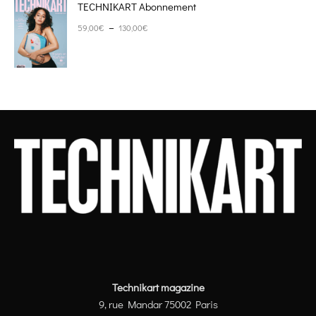
TECHNIKART Abonnement
Plage de prix : 59,00€ à 130,00€
–
59,00
€
130,00
€
Technikart magazine
9, rue Mandar 75002 Paris