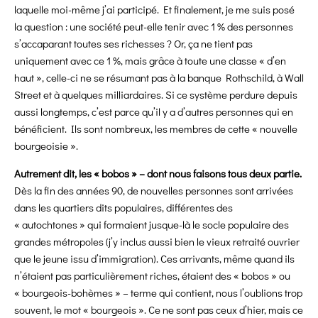
laquelle moi-même j’ai participé. Et finalement, je me suis posé
la question : une société peut-elle tenir avec 1 % des personnes
s’accaparant toutes ses richesses ? Or, ça ne tient pas
uniquement avec ce 1 %, mais grâce à toute une classe « d’en
haut », celle-ci ne se résumant pas à la banque Rothschild, à Wall
Street et à quelques milliardaires. Si ce système perdure depuis
aussi longtemps, c’est parce qu’il y a d’autres personnes qui en
bénéficient. Ils sont nombreux, les membres de cette « nouvelle
bourgeoisie ».
A
utrement dit, les « bobos » – dont nous faisons tous deux partie.
Dès la fin des années 90, de nouvelles personnes sont arrivées
dans les quartiers dits populaires, différentes des
« autochtones »
qui formaient jusque-là le socle populaire des
grandes métropoles (j’y inclus aussi bien le vieux retraité ouvrier
que le jeune issu d’immigration). Ces arrivants, même quand ils
n’étaient pas particulièrement riches, étaient des « bobos »
ou
« bourgeois-bohèmes » – terme qui contient, nous l’oublions trop
souvent, le mot « bourgeois ». Ce ne sont pas ceux d’hier, mais ce