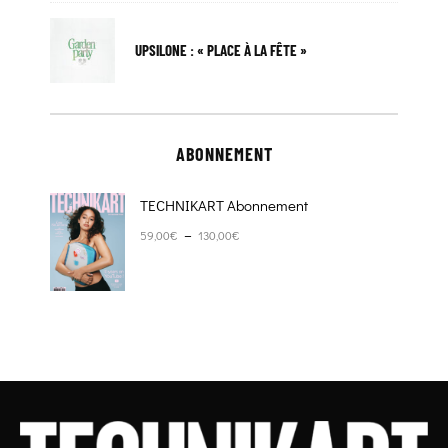
UPSILONE : « PLACE À LA FÊTE »
ABONNEMENT
TECHNIKART Abonnement
Plage de prix : 59,00€ à 130,00€
–
59,00
€
130,00
€