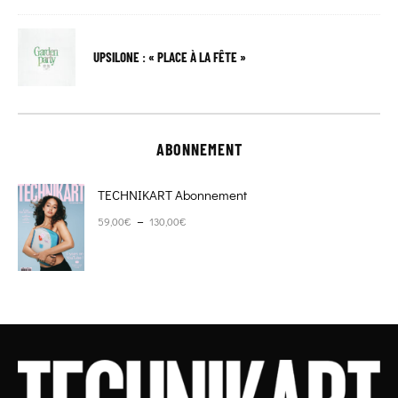
UPSILONE : « PLACE À LA FÊTE »
ABONNEMENT
TECHNIKART Abonnement
Plage de prix : 59,00€ à 130,00€
–
59,00
€
130,00
€