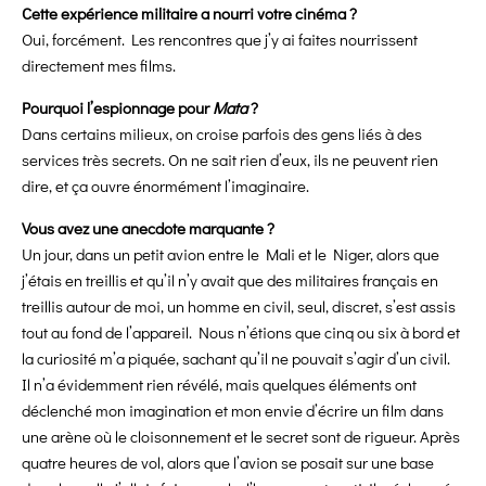
Cette expérience militaire a nourri votre cinéma ?
Oui, forcément. Les rencontres que j’y ai faites nourrissent
directement mes films.
Pourquoi l’espionnage pour
Mata
?
Dans certains milieux, on croise parfois des gens liés à des
services très secrets. On ne sait rien d’eux, ils ne peuvent rien
dire, et ça ouvre énormément l’imaginaire.
Vous avez une anecdote marquante ?
Un jour, dans un petit avion entre le Mali et le Niger, alors que
j’étais en treillis et qu’il n’y avait que des militaires français en
treillis autour de moi, un homme en civil, seul, discret, s’est assis
tout au fond de l’appareil. Nous n’étions que cinq ou six à bord et
la curiosité m’a piquée, sachant qu’il ne pouvait s’agir d’un civil.
Il n’a évidemment rien révélé, mais quelques éléments ont
déclenché mon imagination et mon envie d’écrire un film dans
une arène où le cloisonnement et le secret sont de rigueur. Après
quatre heures de vol, alors que l’avion se posait sur une base