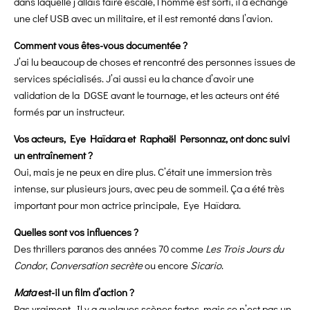
dans laquelle j’allais faire escale, l’homme est sorti, il a échangé
une clef USB avec un militaire, et il est remonté dans l’avion.
Comment vous êtes-vous documentée ?
J’ai lu beaucoup de choses et rencontré des personnes issues de
services spécialisés. J’ai aussi eu la chance d’avoir une
validation de la DGSE avant le tournage, et les acteurs ont été
formés par un instructeur.
Vos acteurs, Eye Haïdara et Raphaël Personnaz, ont donc suivi
un entraînement ?
Oui, mais je ne peux en dire plus. C’était une immersion très
intense, sur plusieurs jours, avec peu de sommeil. Ça a été très
important pour mon actrice principale, Eye Haïdara.
Quelles sont vos influences ?
Des thrillers paranos des années 70 comme
Les Trois Jours du
Condor
,
Conversation secrète
ou encore
Sicario
.
Mata
est-il un film d’action ?
Pas vraiment. Il y a quelques scènes fortes, mais ce n’est pas un