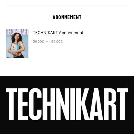
ABONNEMENT
TECHNIKART Abonnement
Plage de prix : 59,00€ à 130,00€
–
59,00
€
130,00
€