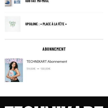
ODB FAIT MU-MUSE
UPSILONE : « PLACE À LA FÊTE »
ABONNEMENT
TECHNIKART Abonnement
Plage de prix : 59,00€ à 130,00€
–
59,00
€
130,00
€