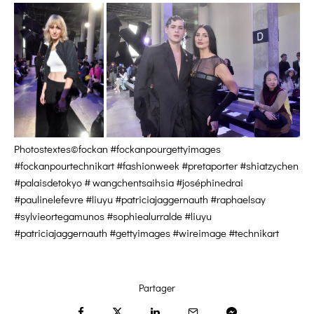
Photostextes©fockan #fockanpourgettyimages
#fockanpourtechnikart #fashionweek #pretaporter #shiatzychen
#palaisdetokyo # wangchentsaihsia #joséphinedrai
#paulinelefevre #liuyu #patriciajaggernauth #raphaelsay
#sylvieortegamunos #sophiealurralde #liuyu
#patriciajaggernauth #gettyimages #wireimage #technikart
Partager