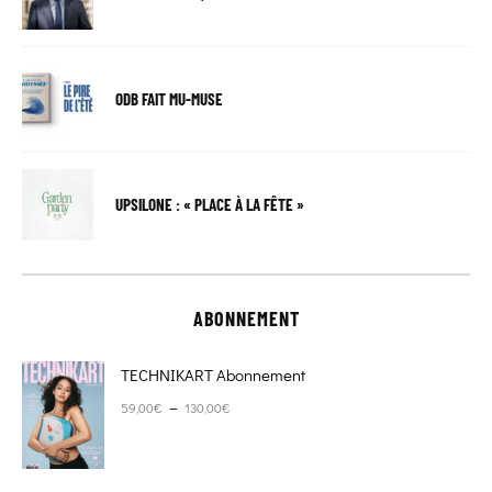
ODB FAIT MU-MUSE
UPSILONE : « PLACE À LA FÊTE »
ABONNEMENT
TECHNIKART Abonnement
Plage de prix : 59,00€ à 130,00€
–
59,00
€
130,00
€