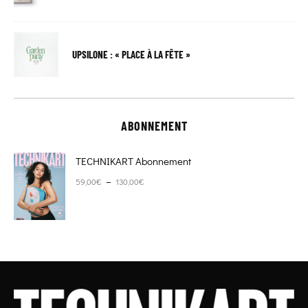
UPSILONE : « PLACE À LA FÊTE »
ABONNEMENT
TECHNIKART Abonnement
Plage de prix : 59,00€ à 130,00€
–
59,00
€
130,00
€