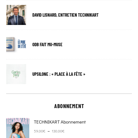
DAVID LISNARD, ENTRETIEN TECHNIKART
ODB FAIT MU-MUSE
UPSILONE : « PLACE À LA FÊTE »
ABONNEMENT
TECHNIKART Abonnement
Plage de prix : 59,00€ à 130,00€
–
59,00
€
130,00
€