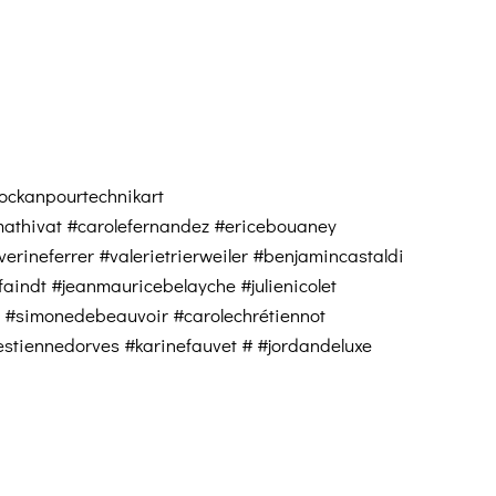
ockanpourtechnikart
thivat #carolefernandez #ericebouaney
erineferrer #valerietrierweiler #benjamincastaldi
aindt #jeanmauricebelayche #julienicolet
 #simonedebeauvoir #carolechrétiennot
estiennedorves #karinefauvet # #jordandeluxe