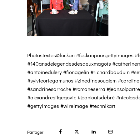
Photostextes©fockan #fockanpourgettyimages #f
#140ansdelegendesdesdeuxmagots #catherinema
#antoinedulery #fionagelin #richardbauduin #sev
#sylvieortegamunos #zinedinesoualem #carolinef
#sandrinesarroche #romaneserra #jeansolpartre
#alexandresilgegovic #jeanlouisdebré #nicolasd
#gettyimages #wireimage #technikart
Partager