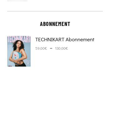
ABONNEMENT
TECHNIKART Abonnement
Plage de prix : 59,00€ à 130,0
–
59,00
€
130,00
€