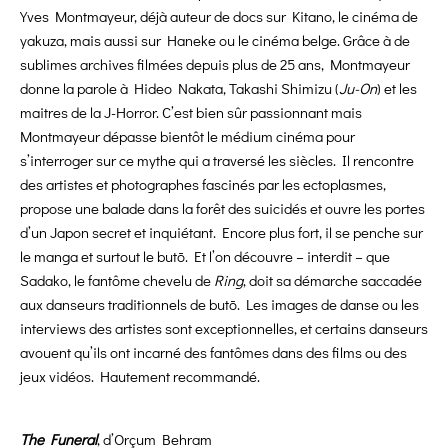
Yves Montmayeur, déjà auteur de docs sur Kitano, le cinéma de
yakuza, mais aussi sur Haneke ou le cinéma belge. Grâce à de
sublimes archives filmées depuis plus de 25 ans, Montmayeur
donne la parole à Hideo Nakata, Takashi Shimizu (
Ju-On
) et les
maitres de la J-Horror. C’est bien sûr passionnant mais
Montmayeur dépasse bientôt le médium cinéma pour
s’interroger sur ce mythe qui a traversé les siècles. Il rencontre
des artistes et photographes fascinés par les ectoplasmes,
propose une balade dans la forêt des suicidés et ouvre les portes
d’un Japon secret et inquiétant. Encore plus fort, il se penche sur
le manga et surtout le butō. Et l’on découvre – interdit – que
Sadako, le fantôme chevelu de
Ring
, doit sa démarche saccadée
aux danseurs traditionnels de butō. Les images de danse ou les
interviews des artistes sont exceptionnelles, et certains danseurs
avouent qu’ils ont incarné des fantômes dans des films ou des
jeux vidéos. Hautement recommandé.
The Funeral
, d’Orçum Behram