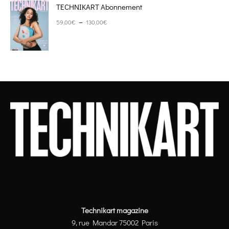
TECHNIKART Abonnement
Plage de prix : 59,00€ à 130,00€
–
59,00
€
130,00
€
Technikart magazine
9, rue Mandar 75002 Paris