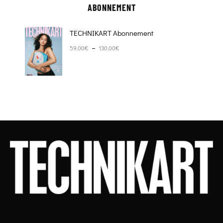
ABONNEMENT
TECHNIKART Abonnement
Plage de prix : 59,00€ à 130,00€
–
59,00
€
130,00
€