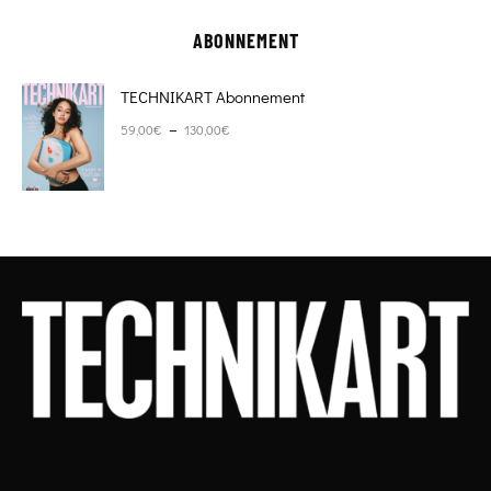
ABONNEMENT
TECHNIKART Abonnement
Plage de prix : 59,00€ à 130,00€
–
59,00
€
130,00
€