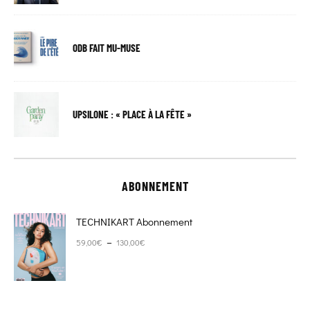
ODB FAIT MU-MUSE
UPSILONE : « PLACE À LA FÊTE »
ABONNEMENT
TECHNIKART Abonnement
Plage de prix : 59,00€ à 130,00€
–
59,00
€
130,00
€