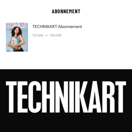
ABONNEMENT
TECHNIKART Abonnement
Plage de prix : 59,00€ à 130,00€
–
59,00
€
130,00
€