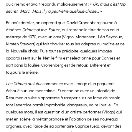
au cinéma et avait répondu malicieusement : «
Oh, mais c’est top
secret, Marc. Mais il y a peut-être quelque chose…
»
En août dernier, on apprend que David Cronenberg tourne à
Athènes
Crimes of the Future
, qui reprend le titre de son court-
métrage de 1970, avec un cast (Viggo Mortensen, Léa Seydoux,
Kirsten Stewart) qui fait chavirer tous les adeptes du maître et de
la Nouvelle chair. Puis tout se précipite, quelques images
apparaissent sur le Net, le film est sélectionné pour Cannes et
sort dans la foulée. Cronenberg est de retour. Différent et
toujours le même.
Les Crimes du futur
commence avec l’image d’un paquebot
échoué sur une mer calme. Et enchaine avec un infanticide.
Résumer la suite s’apparente à ramper sur une lame de rasoir,
tant l’exercice paraît improbable, dangereux, voire inutile. En
quelques mots, il est question d’un artiste performer (Viggo) qui
met en scène la métamorphose et l’ablation de ses nouveaux
organes, avec l’aide de sa partenaire Caprice (Léa), devant des