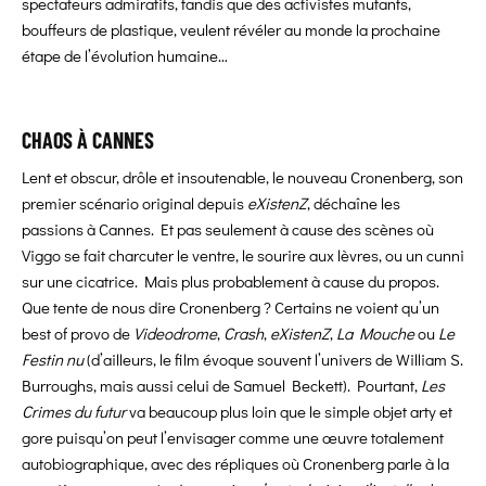
spectateurs admiratifs, tandis que des activistes mutants,
bouffeurs de plastique, veulent révéler au monde la prochaine
étape de l’évolution humaine…
CHAOS À CANNES
Lent et obscur, drôle et insoutenable, le nouveau Cronenberg, son
premier scénario original depuis
eXistenZ
, déchaîne les
passions à Cannes. Et pas seulement à cause des scènes où
Viggo se fait charcuter le ventre, le sourire aux lèvres, ou un cunni
sur une cicatrice. Mais plus probablement à cause du propos.
Que tente de nous dire Cronenberg ? Certains ne voient qu’un
best of provo de
Videodrome
,
Crash
,
eXistenZ
,
La Mouche
ou
Le
Festin nu
(d’ailleurs, le film évoque souvent l’univers de William S.
Burroughs, mais aussi celui de Samuel Beckett). Pourtant,
Les
Crimes du futur
va beaucoup plus loin que le simple objet arty et
gore puisqu’on peut l’envisager comme une œuvre totalement
autobiographique, avec des répliques où Cronenberg parle à la