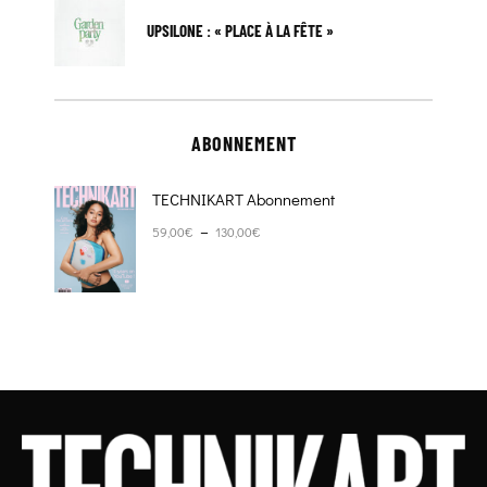
UPSILONE : « PLACE À LA FÊTE »
ABONNEMENT
TECHNIKART Abonnement
Plage de prix : 59,00€ à 130,00€
–
59,00
€
130,00
€