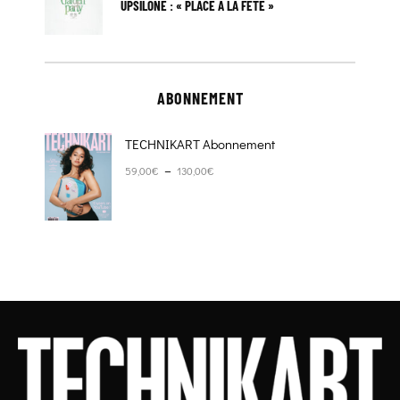
UPSILONE : « PLACE À LA FÊTE »
ABONNEMENT
TECHNIKART Abonnement
Plage de prix : 59,00€ à 130,00€
–
59,00
€
130,00
€