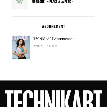
UPSILONE : « PLACE À LA FÊTE »
ABONNEMENT
TECHNIKART Abonnement
Plage de prix : 59,00€ à 130,00€
–
59,00
€
130,00
€