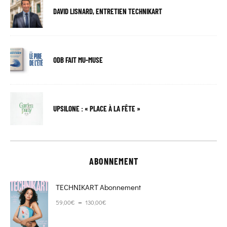
DAVID LISNARD, ENTRETIEN TECHNIKART
ODB FAIT MU-MUSE
UPSILONE : « PLACE À LA FÊTE »
ABONNEMENT
TECHNIKART Abonnement
Plage de prix : 59,00€ à 130,00€
–
59,00
€
130,00
€