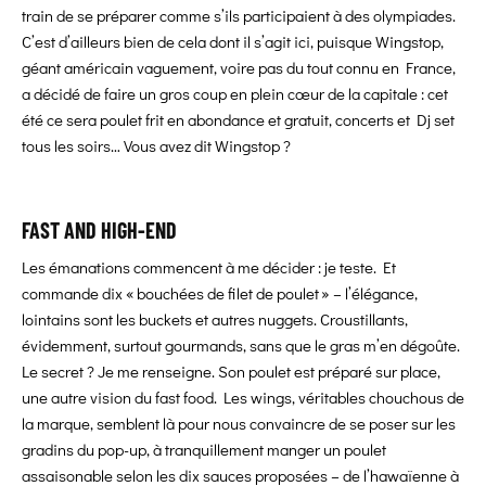
train de se préparer comme s’ils participaient à des olympiades.
C’est d’ailleurs bien de cela dont il s’agit ici, puisque Wingstop,
géant américain vaguement, voire pas du tout connu en France,
a décidé de faire un gros coup en plein cœur de la capitale : cet
été ce sera poulet frit en abondance et gratuit, concerts et Dj set
tous les soirs… Vous avez dit Wingstop ?
FAST AND HIGH-END
Les émanations commencent à me décider : je teste. Et
commande dix « bouchées de filet de poulet » – l’élégance,
lointains sont les buckets et autres nuggets. Croustillants,
évidemment, surtout gourmands, sans que le gras m’en dégoûte.
Le secret ? Je me renseigne. Son poulet est préparé sur place,
une autre vision du fast food. Les wings, véritables chouchous de
la marque, semblent là pour nous convaincre de se poser sur les
gradins du pop-up, à tranquillement manger un poulet
assaisonable selon les dix sauces proposées – de l’hawaïenne à