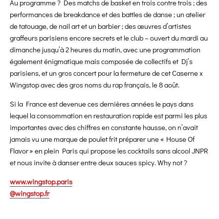
Au programme ? Des matchs de basket en trois contre trois ; des
performances de breakdance et des battles de danse ; un atelier
de tatouage, de nail art et un barbier ; des œuvres d’artistes
graffeurs parisiens encore secrets et le club – ouvert du mardi au
dimanche jusqu’à 2 heures du matin, avec une programmation
également énigmatique mais composée de collectifs et Dj’s
parisiens, et un gros concert pour la fermeture de cet Caserne x
Wingstop avec des gros noms du rap français, le 8 août.
Si la France est devenue ces dernières années le pays dans
lequel la consommation en restauration rapide est parmi les plus
importantes avec des chiffres en constante hausse, on n’avait
jamais vu une marque de poulet frit préparer une « House Of
Flavor » en plein Paris qui propose les cocktails sans alcool JNPR
et nous invite à danser entre deux sauces spicy. Why not ?
www.wingstop.paris
@
wingstop.fr