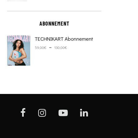
ABONNEMENT
TECHNIKART Abonnement
Plage de prix : 59,00€ à 130,0
–
59,00
€
130,00
€