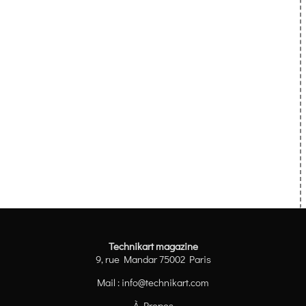
Technikart magazine
9, rue Mandar 75002 Paris
Mail :
info@technikart.com
À Propos