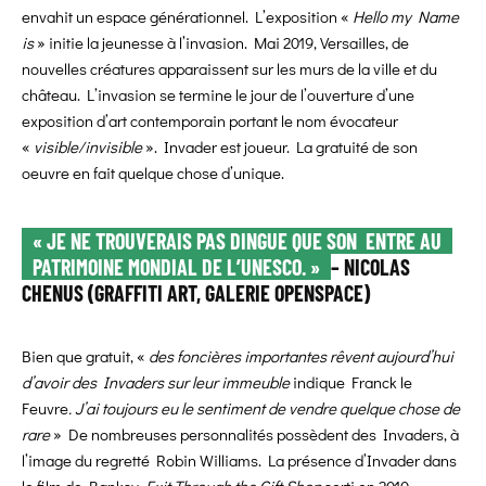
envahit un espace générationnel. L’exposition «
Hello my Name
is
» initie la jeunesse à l’invasion. Mai 2019, Versailles, de
nouvelles créatures apparaissent sur les murs de la ville et du
château. L’invasion se termine le jour de l’ouverture d’une
exposition d’art contemporain portant le nom évocateur
«
visible/invisible
». Invader est joueur. La gratuité de son
oeuvre en fait quelque chose d’unique.
« JE NE TROUVERAIS PAS DINGUE QUE SON ENTRE AU
PATRIMOINE MONDIAL DE L’UNESCO. »
– NICOLAS
CHENUS (GRAFFITI ART, GALERIE OPENSPACE)
Bien que gratuit, «
des foncières importantes rêvent aujourd’hui
d’avoir des Invaders sur leur immeuble
indique Franck le
Feuvre
. J’ai toujours eu le sentiment de vendre quelque chose de
rare
» De nombreuses personnalités possèdent des Invaders, à
l’image du regretté Robin Williams. La présence d’Invader dans