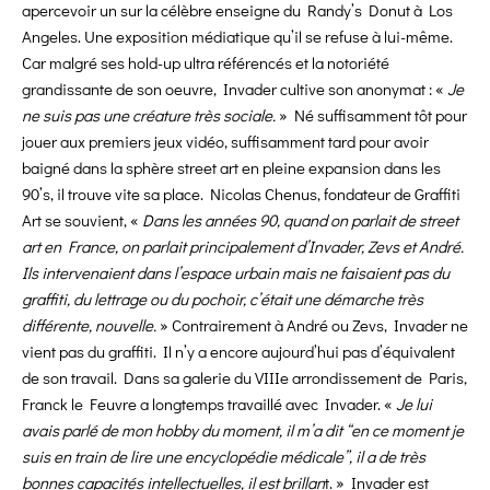
apercevoir un sur la célèbre enseigne du Randy’s Donut à Los
Angeles. Une exposition médiatique qu’il se refuse à lui-même.
Car malgré ses hold-up ultra référencés et la notoriété
grandissante de son oeuvre, Invader cultive son anonymat : «
Je
ne suis pas une créature très sociale.
» Né suffisamment tôt pour
jouer aux premiers jeux vidéo, suffisamment tard pour avoir
baigné dans la sphère street art en pleine expansion dans les
90’s, il trouve vite sa place. Nicolas Chenus, fondateur de Graffiti
Art se souvient, «
Dans les années 90, quand on parlait de street
art en France, on parlait principalement d’Invader, Zevs et André.
Ils intervenaient dans l’espace urbain mais ne faisaient pas du
graffiti, du lettrage ou du pochoir, c’était une démarche très
différente, nouvelle.
» Contrairement à André ou Zevs, Invader ne
vient pas du graffiti. Il n’y a encore aujourd’hui pas d’équivalent
de son travail. Dans sa galerie du VIIIe arrondissement de Paris,
Franck le Feuvre a longtemps travaillé avec Invader. «
Je lui
avais parlé de mon hobby du moment, il m’a dit “en ce moment je
suis en train de lire une encyclopédie médicale”, il a de très
bonnes capacités intellectuelles, il est brillan
t. » Invader est