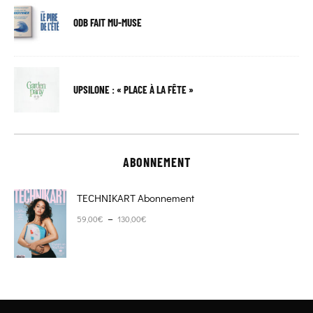
ODB FAIT MU-MUSE
UPSILONE : « PLACE À LA FÊTE »
ABONNEMENT
TECHNIKART Abonnement
Plage de prix : 59,00€ à 130,00€
–
59,00
€
130,00
€