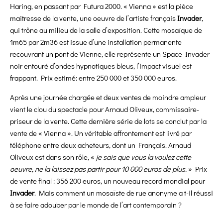
Haring, en passant par Futura 2000. « Vienna » est la pièce
maitresse de la vente, une oeuvre de l’artiste français
Invader
,
qui trône au milieu de la salle d’exposition. Cette mosaïque de
1m65 par 2m36 est issue d’une installation permanente
recouvrant un pont de Vienne, elle représente un Space Invader
noir entouré d’ondes hypnotiques bleus, l’impact visuel est
frappant. Prix estimé: entre 250 000 et 350 000 euros.
Après une journée chargée et deux ventes de moindre ampleur
vient le clou du spectacle pour Arnaud Oliveux, commissaire-
priseur de la vente. Cette dernière série de lots se conclut par la
vente de « Vienna ». Un véritable affrontement est livré par
téléphone entre deux acheteurs, dont un Français. Arnaud
Oliveux est dans son rôle, «
je sais que vous la voulez cette
oeuvre, ne la laissez pas partir pour 10 000 euros de plus.
» Prix
de vente final : 356 200 euros, un nouveau record mondial pour
Invader
. Mais comment un mosaïste de rue anonyme a t-il réussi
à se faire adouber par le monde de l’art contemporain ?