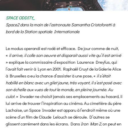
SPACE ODDITY_
Space2 dans la main de l’astronaute Samantha Cristoforetti à
bord de la Station spatiale Internationale
Le modus operandi est rodé et efficace. De jour comme de nuit,
«
il arrive, il colle son oeuvre et disparait aussi vite qu’il est arrivé
» explique la commissaire d’exposition Laurence Dreyfus, qui
l’avait fait venir à Lyon en 2001. Raphaël Cruyt de la Galerie Alice
à Bruxelles a eu la chance d’assister à une pose, «
il s’était
habillé en blanc avec un gilet jaune, très voyant, il s’est posé avec
son échelle aux vues de tout le monde, en pleine journée. Au
culot.
» Invader ne choisit jamais ses emplacements au hasard, il
lui arrive de trouver l’inspiration au cinéma. Au cimetière du père
Lachaise, un Space Invader est apparu à l’endroit même où une
scène d’un film de Claude Lelouch se déroule. D’autres se
glissent carrément dans les écrans. Dans
Iron Man 2
, on peut en