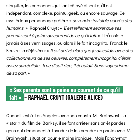
singulier, les personnes qui l’ont côtoyé disent qu’il est
indépendant, complexe, pointu, geek, ou encore sauvage. Ce
mystérieux personnage préfère «
se rendre invisible auprès des
humains
. » Raphaël Cruyt : «
Il est tellement secret que ses
parents sont à peine au courant de ce qu’il fait.
» Il n’assiste
jamais à ses vernissages, ou alors il le fait incognito. Franck le
Feuvre l’a déjà vécu: «
Il est arrivé alors que je discutais avec des
collectionneurs de ses oeuvres, complètement incognito, c’était
assez surréaliste. Il ne disait rien, il écoutait. Sans voyeurisme
de sa part.
»
« Ses parents sont à peine au courant de ce qu’il
fait »
– RAPHAËL CRUYT (GALERIE ALICE)
Quand il est à Los Angeles avec son cousin M. Brainwash, la
« star » du film de Banksy, il se font arrêter sans arrêt par des
gens qui demandent à Invader de les prendre en photo avec M.
Brainwash, situation pour le moins ironique. Mais l’anonymat