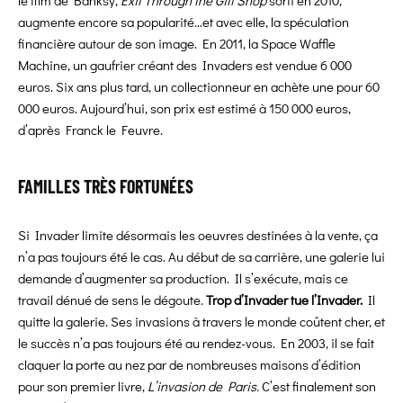
le film de Banksy,
Exit Through the Gift Shop
sorti en 2010,
augmente encore sa popularité…et avec elle, la spéculation
financière autour de son image. En 2011, la Space Waffle
Machine, un gaufrier créant des Invaders est vendue 6 000
euros. Six ans plus tard, un collectionneur en achète une pour 60
000 euros. Aujourd’hui, son prix est estimé à 150 000 euros,
d’après Franck le Feuvre.
FAMILLES TRÈS FORTUNÉES
Si Invader limite désormais les oeuvres destinées à la vente, ça
n’a pas toujours été le cas. Au début de sa carrière, une galerie lui
demande d’augmenter sa production. Il s’exécute, mais ce
travail dénué de sens le dégoute.
Trop d’Invader tue l’Invader.
Il
quitte la galerie. Ses invasions à travers le monde coûtent cher, et
le succès n’a pas toujours été au rendez-vous. En 2003, il se fait
claquer la porte au nez par de nombreuses maisons d’édition
pour son premier livre,
L’invasion de Paris.
C’est finalement son