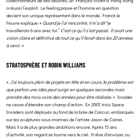
collectionneurs de ses oeuvres, un Français vivant à Hong Kong
a réussi l’exploit. Le feeling passe et l’homme en question
devient son unique représentant dans le monde. Franck le
Feuvre explique: «
Quand je l’ai rencontré, il m’a dit
“je
travaillerais 6 ans avec toi.”
C’est ce qu’il s’est passé. Il avait une
vision claire et définitive de tout ce qu’il ferait dans les 20 années
à venir. »
STRATOSPHÈRE ET ROBIN WILLIAMS
«
J’ai toujours plein de projets en tête et en cours, le problème est
que parfois une idée peut surgir en quelques secondes mais
prendre des mois voire des années pour être
réalisée.
» Invader
ne cesse d’étendre son champ d’action. En 2007, trois Space
Invaders sont déployés au fond de la baie de Cancun, embarqués
sur les sculptures sous-marines de l’artiste Jason de Caires.
Mais il a de plus grandes ambitions encore. Après 15 ans
d’activité, son regard se tourne vers le ciel. Il rêve d’envoyer, ou