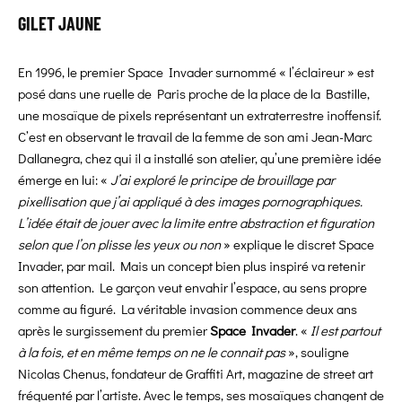
GILET JAUNE
En 1996, le premier Space Invader surnommé « l’éclaireur » est
posé dans une ruelle de Paris proche de la place de la Bastille,
une mosaïque de pixels représentant un extraterrestre inoffensif.
C’est en observant le travail de la femme de son ami Jean-Marc
Dallanegra, chez qui il a installé son atelier, qu’une première idée
émerge en lui: «
J’ai exploré le principe de brouillage par
pixellisation que j’ai appliqué à des images pornographiques.
L’idée était de jouer avec la limite entre abstraction et figuration
selon que l’on plisse les yeux ou non
» explique le discret Space
Invader, par mail. Mais un concept bien plus inspiré va retenir
son attention. Le garçon veut envahir l’espace, au sens propre
comme au figuré. La véritable invasion commence deux ans
après le surgissement du premier
Space Invader
. «
Il est partout
à la fois, et en même temps on ne le connait pas
», souligne
Nicolas Chenus, fondateur de Graffiti Art, magazine de street art
fréquenté par l’artiste. Avec le temps, ses mosaïques changent de