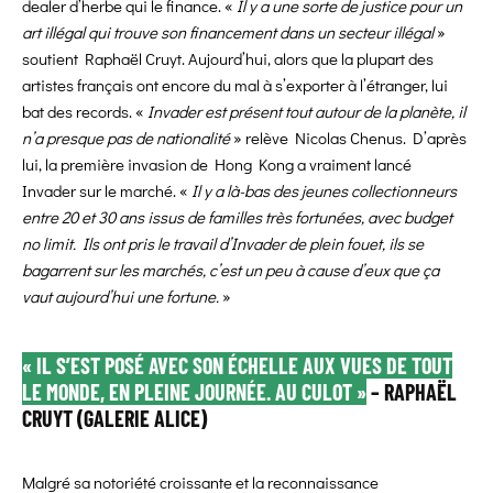
dealer d’herbe qui le finance. «
Il y a une sorte de justice pour un
art illégal qui trouve son financement dans un secteur illégal
»
soutient Raphaël Cruyt. Aujourd’hui, alors que la plupart des
artistes français ont encore du mal à s’exporter à l’étranger, lui
bat des records. «
Invader est présent tout autour de la planète, il
n’a presque pas de nationalité
» relève Nicolas Chenus. D’après
lui, la première invasion de Hong Kong a vraiment lancé
Invader sur le marché. «
Il y a là-bas des jeunes collectionneurs
entre 20 et 30 ans issus de familles très fortunées, avec budget
no limit. Ils ont pris le travail d’Invader de plein fouet, ils se
bagarrent sur les marchés, c’est un peu à cause d’eux que ça
vaut aujourd’hui une fortune.
»
« IL S’EST POSÉ AVEC SON ÉCHELLE AUX VUES DE TOUT
LE MONDE, EN PLEINE JOURNÉE. AU CULOT »
– RAPHAËL
CRUYT (GALERIE ALICE)
Malgré sa notoriété croissante et la reconnaissance