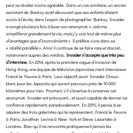
peut se révéler moins agréable. Dans un cas similaire, un ancien
assistant de Banksy avait découvert que ses enfants étaient
suivis à l’école, dans l’espoir de photographier Banksy. Invader
a songé plusieurs fois à lever son anonymat, «
cela me
simplifierai grandement la vie, mais j’y vois tout de même plus
d’avantages que d’inconvénients
» Il préfère vivre dans sa
«
réalité parallèle
». Ainsi il continue de se faire rare et discret,
notamment auprès des médias.
Invader n’accepte que très peu
d’interview.
En 2014, après la première vague d’invasion de
Hong Kong, une équipe de télévision japonaise vient interviewer
Franck le Feuvre à Paris. Leur objectif, avoir Invader. Choux-
blanc pour les Japonais qui auront parcouru près de 10 000
kilomètres pour rien. Pourtant, s’il s’évertue à conserver cet
anonymat, Invader est prévoyant… et aussi capable de donner sa
confiance rapidement, paradoxalement. En 2015, il pense à se
séparer des trois galeristes qui le représentent, Franck le Feuvre
à Paris, Jonathan Levine à New-York et Steve Lazarides à
Londres. Bien qu’il ne rencontre pratiquement jamais les