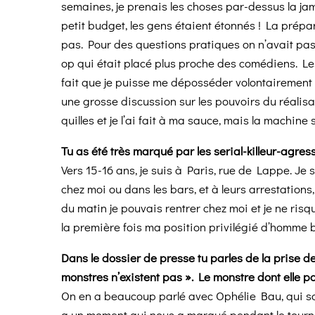
semaines, je prenais les choses par-dessus la ja
petit budget, les gens étaient étonnés ! La prépa
pas. Pour des questions pratiques on n’avait pas 
op qui était placé plus proche des comédiens. L
fait que je puisse me déposséder volontairement d
une grosse discussion sur les pouvoirs du réalisa
quilles et je l’ai fait à ma sauce, mais la machine
Tu as été très marqué par les serial-killeur-agre
Vers 15-16 ans, je suis à Paris, rue de Lappe. Je s
chez moi ou dans les bars, et à leurs arrestations,
du matin je pouvais rentrer chez moi et je ne risq
la première fois ma position privilégié d’homme b
Dans le dossier de presse tu parles de la prise d
monstres n’existent pas ». Le monstre dont elle pa
On en a beaucoup parlé avec Ophélie Bau, qui sor
a un moment qui nous a marqué pendant le tournag