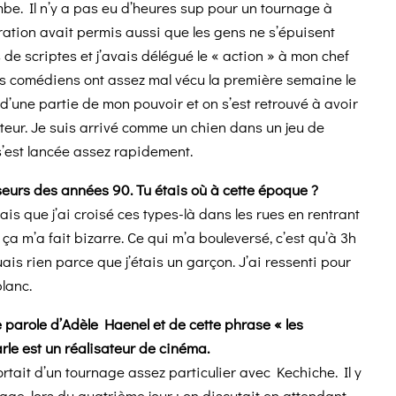
mbe. Il n’y a pas eu d’heures sup pour un tournage à
ration avait permis aussi que les gens ne s’épuisent
de scriptes et j’avais délégué le « action » à mon chef
es comédiens ont assez mal vécu la première semaine le
’une partie de mon pouvoir et on s’est retrouvé à avoir
teur. Je suis arrivé comme un chien dans un jeu de
 s’est lancée assez rapidement.
sseurs des années 90. Tu étais où à cette époque ?
ais que j’ai croisé ces types-là dans les rues en rentrant
 ça m’a fait bizarre. Ce qui m’a bouleversé, c’est qu’à 3h
uais rien parce que j’étais un garçon. J’ai ressenti pour
lanc.
e parole d’Adèle Haenel et de cette phrase « les
rle est un réalisateur de cinéma.
tait d’un tournage assez particulier avec Kechiche. Il y
e, lors du quatrième jour : on discutait en attendant