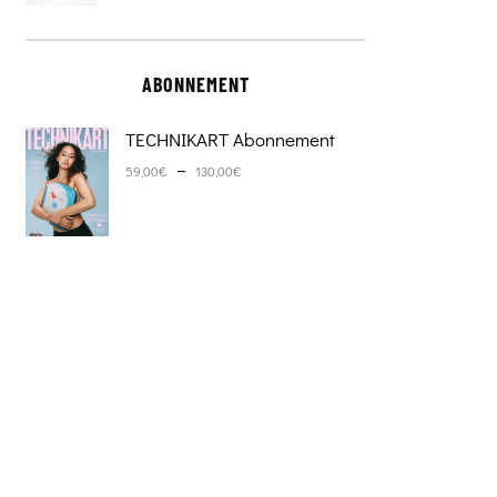
ABONNEMENT
TECHNIKART Abonnement
Plage de prix : 59,00€ à 130,0
–
59,00
€
130,00
€