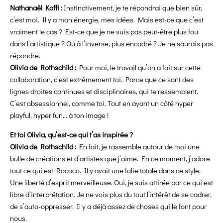
Nathanaël Koffi :
Instinctivement, je te répondrai que bien sûr,
c’est moi. Il y a mon énergie, mes idées. Mais est-ce que c’est
vraiment le cas ? Est-ce que je ne suis pas peut-être plus fou
dans l’artistique ? Ou à l’inverse, plus encadré ? Je ne saurais pas
répondre.
Olivia de Rothschild :
Pour moi, le travail qu’on a fait sur cette
collaboration, c’est extrêmement toi. Parce que ce sont des
lignes droites continues et disciplinaires, qui te ressemblent.
C’est obsessionnel, comme toi. Tout en ayant un côté hyper
playful, hyper fun… à ton image !
Et toi Olivia, qu’est-ce qui t’as inspirée ?
Olivia de Rothschild :
En fait, je rassemble autour de moi une
bulle de créations et d’artistes que j’aime. En ce moment, j’adore
tout ce qui est Rococo. Il y avait une folie totale dans ce style.
Une liberté d’esprit merveilleuse. Oui, je suis attirée par ce qui est
libre d’interprétation. Je ne vois plus du tout l’intérêt de se cadrer,
de s’auto-oppresser. Il y a déjà assez de choses qui le font pour
nous.