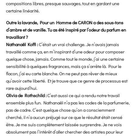
compositions libres, presque sauvages, tout en gardant une
certaine linéarité.
Outre la lavande, Pour un Homme de CARON a des sous-tons
d’ambre et de vanille. Tu as été inspiré par l’odeur du parfum en
travaillant ?
Nathanaël Koffi :
C’était un vrai challenge. Je n’avais jamais
travaillé comme ça, en m’inspirant d’une odeur pour composer
quelque chose, jamais. Comme tout le monde, j’ai une certaine
sensibilité à quelques fragrances, mais ça s’arrête là. Pour le
flacon, j’ai eu carte blanche. On ne peut pas rêver de mieux
qu’avoir cette liberté. Et je trouve que ce genre de processus est
rare aujourd’hui.
Olivia de Rothschild :
C’est aussi ce qui a rendu notre travail
ensemble plus fun. Nathanaël n’a pas les codes de la parfumerie,
pas de cadre. C’est quelque chose qu’on a consciemment
cherché, il n’a aucun préjugé sur ce que le résultat était censé
être. Je me suis complètement laissée surprendre. Je ne vois
absolument pas l’intérêt d’aller chercher des artistes pour leur