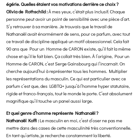
égérie. Quelles étaient vos motivations derrière ce choix ?
Olivia de Rothschild :
À mes yeux, c’était plus inclusif. Chaque
personne peut avoir un point de sensibilité avec une pièce d’art.
S’y retrouver à sa manière. Je trouvais que le travail de
Nathanaël avait énormément de sens, pour ce parfum, avec tout
ce travail de discipline appliqué un motif obsessionnel. Cela fait
90 ans que Pour un Homme de CARON existe, qu’il fait la même
chose et qu’il le fait bien. Ça collait très bien. À l’origine, Pour un
Homme de CARON, c’est Serge Gainsbourg qui l’incarnait. On
cherche aujourd’hui à représenter tous les hommes. Multiplier
les représentations du masculin. Ce qui est particulier avec ce
parfum c’est que, des LGBTQ+ jusqu’à l’homme hyper statutaire,
rigide et franco-français, tout le monde le porte. C’est absolument
magnifique qu’il touche un panel aussi large.
Et quel genre d’homme représente Nathanaël ?
Nathanaël Koffi :
Le masculin en moi, c’est d’oser ne pas me
mettre dans des cases de cette masculinité très conventionnelle.
En tant qu’artiste, je recherche constamment la liberté.