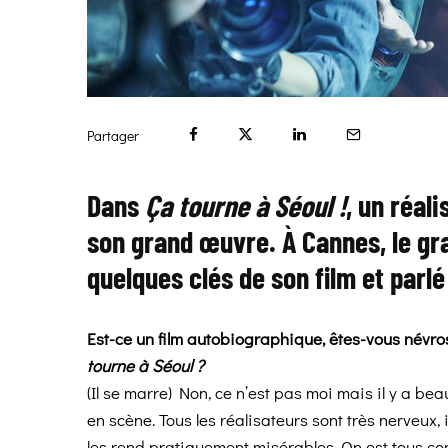
Partager
Dans
Ça tourne à Séoul !
, un réal
son grand œuvre. À Cannes, le g
quelques clés de son film et parl
Est-ce un film autobiographique, êtes-vous névro
tourne à Séoul ?
(Il se marre) Non, ce n’est pas moi mais il y a be
en scène. Tous les réalisateurs sont très nerveux, il
les rend pratiquement misérables. On est tous co