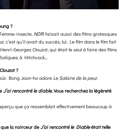
oung ?
Femme-insecte,
NDR
) faisait aussi des films grotesques
 c’est qu’il avait du succès, lui. Le film dans le film fait
nri-Georges Clouzot, qui était le seul à faire des films
boliques
, à Hitchcock…
Clouzot ?
n sûr. Bong Joon-ho adore
Le Salaire de la peur
.
e
J’ai rencontré le diable
.
Vous recherchez la légèreté
is aperçu que ça ressemblait effectivement beaucoup à
 que la noirceur de
J’ai rencontré le Diable
était telle