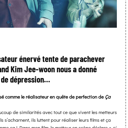
isateur énervé tente de parachever
rand Kim Jee-woon nous a donné
é de dépression…
sé comme le réalisateur en quête de perfection de
Ça
aucoup de similarités avec tout ce que vivent les metteurs
s s’acharnent, ils luttent pour réaliser leurs films et ça
mme ça ! Dans mon film, le metteur en scène déclare «
si