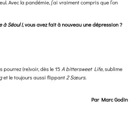
seul. Avec la pandémie, j’ai vraiment compris que l’on
 à Séoul !
, vous avez fait à nouveau une dépression ?
us pourrez (re)voir, dès le 15
A bittersweet Life
, sublime
g
et le toujours aussi flippant
2 Sœurs
.
Par Marc Godin