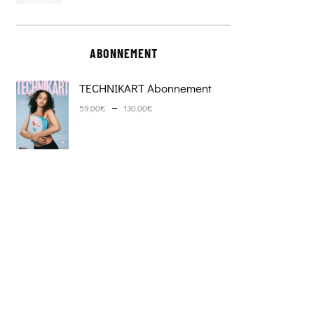
ABONNEMENT
TECHNIKART Abonnement
Plage de prix : 59,00€ à 130,0
–
59,00
€
130,00
€