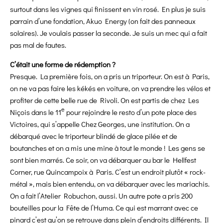
surtout dans les vignes qui finissent en vin rosé. En plus je suis
parrain d’une fondation, Akuo Energy (on fait des panneaux
solaires). Je voulais passer la seconde. Je suis un mec qui a fait
pas mal de fautes.
C’était une forme de rédemption ?
Presque. La première fois, on a pris un triporteur. On est à Paris,
on ne va pas faire les kékés en voiture, on va prendre les vélos et
profiter de cette belle rue de Rivoli. On est partis de chez Les
e
Niçois dans le 11
pour rejoindre le resto d’un pote place des
Victoires, qui s’appelle Chez Georges, une institution. On a
débarqué avec le triporteur blindé de glace pilée et de
boutanches et on a mis une mine à tout le monde ! Les gens se
sont bien marrés. Ce soir, on va débarquer au bar le Hellfest
Corner, rue Quincampoix à Paris. C’est un endroit plutôt « rock-
métal », mais bien entendu, on va débarquer avec les mariachis.
On a fait l’Atelier Robuchon, aussi. Un autre pote a pris 200
bouteilles pour la Fête de l’Huma. Ce qui est marrant avec ce
pinard c’est qu’on se retrouve dans plein d’endroits différents. Il