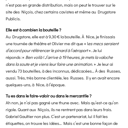
n’est pas en grande distribution, mais on peut le trouver sur le
site des Niçois, chez certains cavistes et même au Drugstore
Publicis.
Elle est à combien la bouteille ?
Au Drugstore, elle est à 9,30 € la bouteille. À Nice, je finissais
une tournée de théâtre et Olivier me dit que « l
es mecs seraient
d’accord pour référencer le pinard à l’aéroport
». Je lui
réponds :«
Ben voilà ! J’arrive à 19 heures, je mets la valoche
dans la soute et je viens leur faire une animation
. » Je leur ai
vendu 73 bouteilles, à des inconnus, dédicacées… À des Russes,
aussi. Très, très bonne clientèle, les Russes. Il y en avait encore
quelques-uns, à Nice, à l’époque.
Tu es dans le faire-valoir ou dans le mercantile ?
Ah non, je n’ai pas gagné une thune avec. Mais qu’est-ce qu’on
rigole. Quant aux Niçois, ils ne rentrent pas dans leurs frais.
Gabriel Gaultier non plus. C’est un partenariat, lui il fait les
étiquettes, on trouve les idées… Mais c’est une bonne façon de