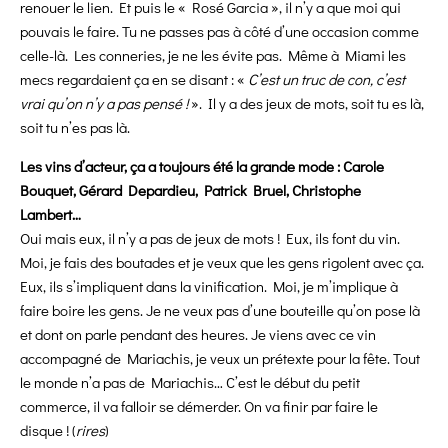
renouer le lien. Et puis le « Rosé Garcia », il n’y a que moi qui
pouvais le faire. Tu ne passes pas à côté d’une occasion comme
celle-là. Les conneries, je ne les évite pas. Même à Miami les
mecs regardaient ça en se disant : «
C’est un truc de con, c’est
vrai qu’on n’y a pas pensé !
». Il y a des jeux de mots, soit tu es là,
soit tu n’es pas là.
Les vins d’acteur, ça a toujours été la grande mode :
Carole
Bouquet, Gérard Depardieu, Patrick Bruel, Christophe
Lambert…
Oui mais eux, il n’y a pas de jeux de mots ! Eux, ils font du vin.
Moi, je fais des boutades et je veux que les gens rigolent avec ça.
Eux, ils s’impliquent dans la vinification. Moi, je m’implique à
faire boire les gens. Je ne veux pas d’une bouteille qu’on pose là
et dont on parle pendant des heures. Je viens avec ce vin
accompagné de Mariachis, je veux un prétexte pour la fête. Tout
le monde n’a pas de Mariachis… C’est le début du petit
commerce, il va falloir se démerder. On va finir par faire le
disque ! (
rires
)