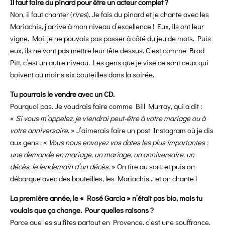
Il faut faire du pinard pour être un acteur complet ?
Non, il faut chanter (
rires
). Je fais du pinard et je chante avec les
Mariachis, j’arrive à mon niveau d’excellence ! Eux, ils ont leur
vigne. Moi, je ne pouvais pas passer à côté du jeu de mots. Puis
eux, ils ne vont pas mettre leur tête dessus. C’est comme Brad
Pitt, c’est un autre niveau. Les gens que je vise ce sont ceux qui
boivent au moins six bouteilles dans la soirée.
Tu pourrais le vendre avec un CD.
Pourquoi pas. Je voudrais faire comme Bill Murray, qui a dit :
«
Si vous m’appelez, je viendrai peut-être à votre mariage ou à
votre anniversaire
. » J’aimerais faire un post Instagram où je dis
aux gens : «
Vous nous envoyez vos dates les plus importantes :
une demande en mariage, un mariage, un anniversaire, un
décès, le lendemain d’un décès.
» On tire au sort, et puis on
débarque avec des bouteilles, les Mariachis… et on chante !
La première année, le « Rosé Garcia » n’était pas bio, mais tu
voulais que ça change. Pour quelles raisons ?
Parce que les sulfites partout en Provence, c’est une souffrance,