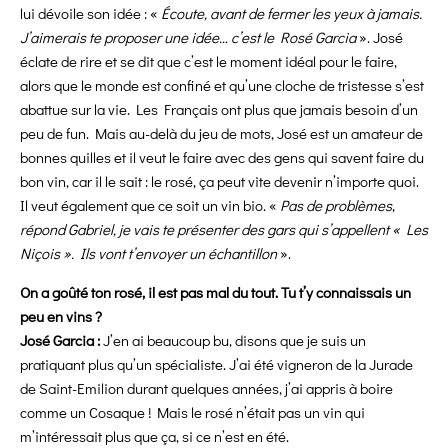
lui dévoile son idée : «
Écoute, avant de fermer les yeux à jamais.
J’aimerais te proposer une idée… c’est le Rosé Garcia
». José
éclate de rire et se dit que c’est le moment idéal pour le faire,
alors que le monde est confiné et qu’une cloche de tristesse s’est
abattue sur la vie. Les Français ont plus que jamais besoin d’un
peu de fun. Mais au-delà du jeu de mots, José est un amateur de
bonnes quilles et il veut le faire avec des gens qui savent faire du
bon vin, car il le sait : le rosé, ça peut vite devenir n’importe quoi.
Il veut également que ce soit un vin bio. «
Pas de problèmes
,
répond Gabriel, je vais te présenter des gars qui s’appellent « Les
Niçois ». Ils vont t’envoyer un échantillon
».
On a goûté ton rosé, il est pas mal du tout. Tu t’y connaissais un
peu en vins ?
José Garcia :
J’en ai beaucoup bu, disons que je suis un
pratiquant plus qu’un spécialiste. J’ai été vigneron de la Jurade
de Saint-Emilion durant quelques années, j’ai appris à boire
comme un Cosaque ! Mais le rosé n’était pas un vin qui
m’intéressait plus que ça, si ce n’est en été.