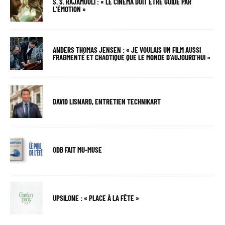
S. S. RAJAMOULI : « LE CINÉMA DOIT ÊTRE GUIDÉ PAR
L’ÉMOTION »
ANDERS THOMAS JENSEN : « JE VOULAIS UN FILM AUSSI
FRAGMENTÉ ET CHAOTIQUE QUE LE MONDE D’AUJOURD’HUI »
DAVID LISNARD, ENTRETIEN TECHNIKART
ODB FAIT MU-MUSE
UPSILONE : « PLACE À LA FÊTE »