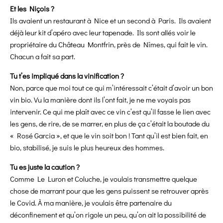
Et les Niçois ?
Ils avaient un restaurant à Nice et un second à Paris. Ils avaient
déjà leur kit d’apéro avec leur tapenade. Ils sont allés voir le
propriétaire du Château Montfrin, près de Nîmes, qui fait le vin.
Chacun a fait sa part.
Tu t’es impliqué dans la vinification ?
Non, parce que moi tout ce qui m’intéressait c’était d’avoir un bon
vin bio. Vu la manière dont ils l’ont fait, je ne me voyais pas
intervenir. Ce qui me plaît avec ce vin c’est qu’il fasse le lien avec
les gens, de rire, de se marrer, en plus de ça c’était la boutade du
« Rosé Garcia », et que le vin soit bon ! Tant qu’il est bien fait, en
bio, stabilisé, je suis le plus heureux des hommes.
Tu es juste la caution ?
Comme Le Luron et Coluche, je voulais transmettre quelque
chose de marrant pour que les gens puissent se retrouver après
le Covid. À ma manière, je voulais être partenaire du
déconfinement et qu’on rigole un peu, qu’on ait la possibilité de