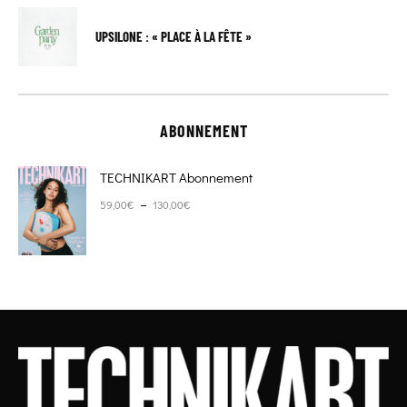
UPSILONE : « PLACE À LA FÊTE »
ABONNEMENT
TECHNIKART Abonnement
Plage de prix : 59,00€ à 130,00€
–
59,00
€
130,00
€