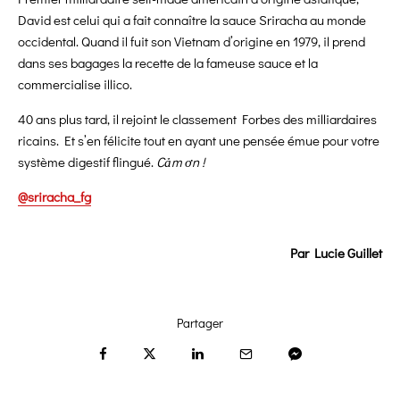
David est celui qui a fait connaître la sauce Sriracha au monde
occidental. Quand il fuit son Vietnam d’origine en 1979, il prend
dans ses bagages la recette de la fameuse sauce et la
commercialise illico.
40 ans plus tard, il rejoint le classement Forbes des milliardaires
ricains. Et s’en félicite tout en ayant une pensée émue pour votre
système digestif flingué.
Cảm ơn !
@sriracha_fg
Par Lucie Guillet
Partager