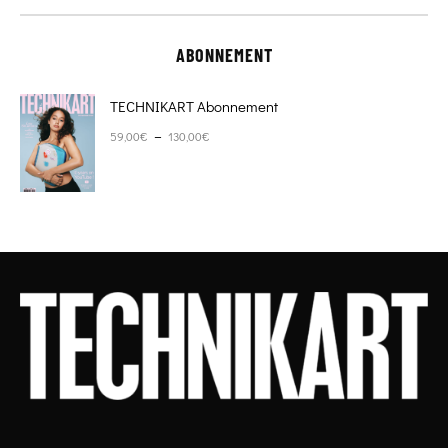
ABONNEMENT
TECHNIKART Abonnement
Plage de prix : 59,00€ à 130,00€
–
59,00
€
130,00
€