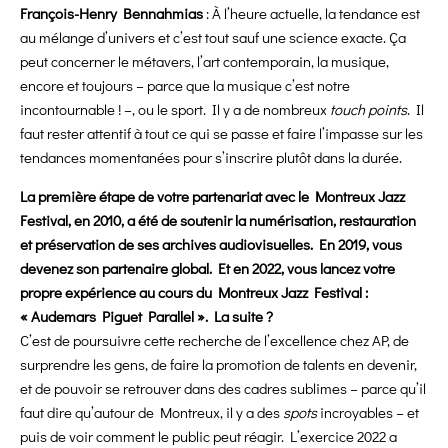
François-Henry Bennahmias
:
À l’heure actuelle, la tendance est
au mélange d’univers et c’est tout sauf une science exacte. Ça
peut concerner le métavers, l’art contemporain, la musique,
encore et toujours – parce que la musique c’est notre
incontournable ! –, ou le sport. Il y a de nombreux
touch points
. Il
faut rester attentif à tout ce qui se passe et faire l’impasse sur les
tendances momentanées pour s’inscrire plutôt dans la durée.
La première étape de votre partenariat avec le Montreux Jazz
Festival, en 2010, a été de soutenir la numérisation, restauration
et préservation de ses archives audiovisuelles. En 2019, vous
devenez son partenaire global. Et en 2022, vous lancez votre
propre expérience au cours du Montreux Jazz Festival :
« Audemars Piguet Parallel ». La suite ?
C’est de poursuivre cette recherche de l’excellence chez AP, de
surprendre les gens, de faire la promotion de talents en devenir,
et de pouvoir se retrouver dans des cadres sublimes – parce qu’il
faut dire qu’autour de Montreux, il y a des
spots
incroyables – et
puis de voir comment le public peut réagir. L’exercice 2022 a