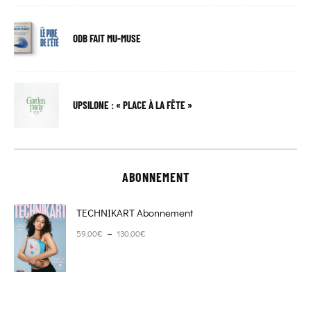
ODB FAIT MU-MUSE
UPSILONE : « PLACE À LA FÊTE »
ABONNEMENT
TECHNIKART Abonnement
Plage de prix : 59,00€ à 130,00€
–
59,00
€
130,00
€