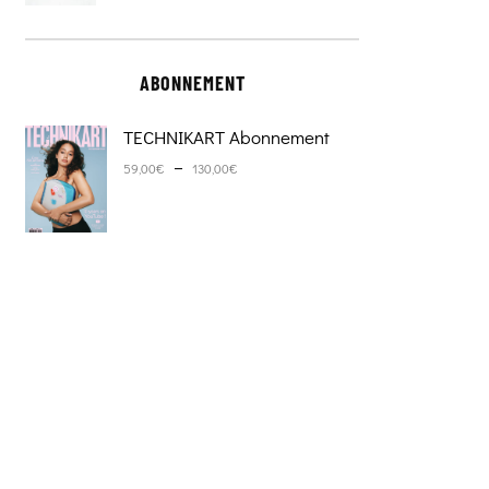
ABONNEMENT
TECHNIKART Abonnement
Plage de prix : 59,00€ à 130,0
–
59,00
€
130,00
€