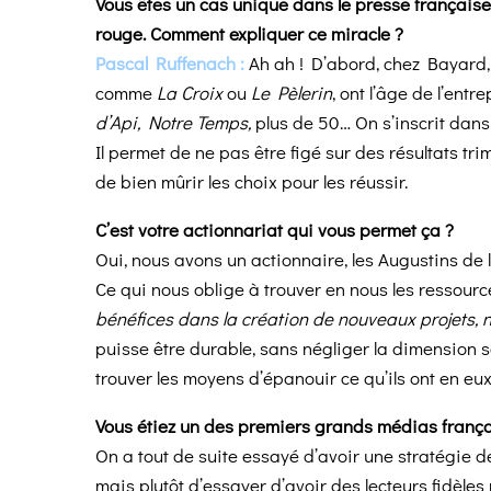
Vous êtes un cas unique dans le presse française 
rouge. Comment expliquer ce miracle ?
Pascal Ruffenach :
Ah ah ! D’abord, chez Bayard, 
comme
La Croix
ou
Le Pèlerin
, ont l’âge de l’en
d’Api, Notre Temps,
plus de 50… On s’inscrit dans 
Il permet de ne pas être figé sur des résultats tr
de bien mûrir les choix pour les réussir.
C’est votre actionnariat qui vous permet ça ?
Oui, nous avons un actionnaire, les Augustins de 
Ce qui nous oblige à trouver en nous les ressou
bénéfices dans la création de nouveaux projets, n
puisse être durable, sans négliger la dimension 
trouver les moyens d’épanouir ce qu’ils ont en eux,
Vous étiez un des premiers grands médias frança
On a tout de suite essayé d’avoir une stratégie de
mais plutôt d’essayer d’avoir des lecteurs fidèles 