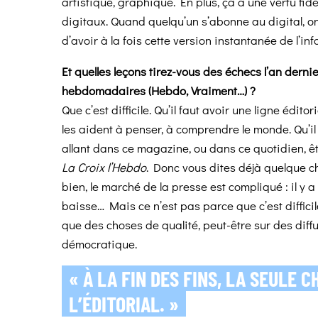
artistique, graphique. En plus, ça a une vertu fidé
digitaux. Quand quelqu’un s’abonne au digital, on 
d’avoir à la fois cette version instantanée de l’in
Et quelles leçons tirez-vous des échecs l’an dern
hebdomadaires (Hebdo, Vraiment…) ?
Que c’est difficile. Qu’il faut avoir une ligne édito
les aident à penser, à comprendre le monde. Qu’il 
allant dans ce magazine, ou dans ce quotidien, êtr
La Croix l’Hebdo
. Donc vous dites déjà quelque ch
bien, le marché de la presse est compliqué : il y a
baisse… Mais ce n’est pas parce que c’est difficile
que des choses de qualité, peut-être sur des dif
démocratique.
« À LA FIN DES FINS, LA SEULE
CH
L’ÉDITORIAL. »