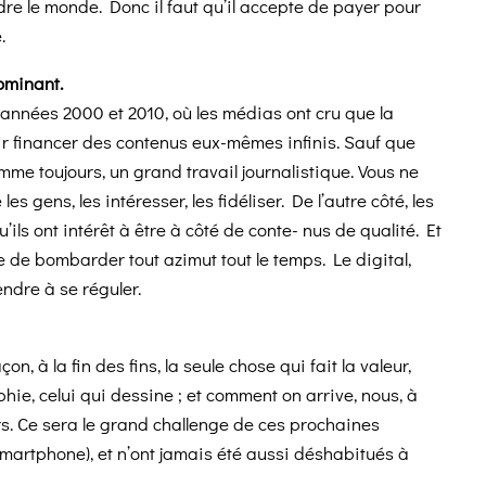
ndre le monde. Donc il faut qu’il accepte de payer pour
.
dominant.
 années 2000 et 2010, où les médias ont cru que la
 venir financer des contenus eux-mêmes infinis. Sauf que
mme toujours, un grand travail journalistique. Vous ne
gens, les intéresser, les fidéliser. De l’autre côté, les
 ont intérêt à être à côté de conte- nus de qualité. Et
e de bombarder tout azimut tout le temps. Le digital,
ndre à se réguler.
n, à la fin des fins, la seule chose qui fait la valeur,
graphie, celui qui dessine ; et comment on arrive, nous, à
urs. Ce sera le grand challenge de ces prochaines
martphone), et n’ont jamais été aussi déshabitués à