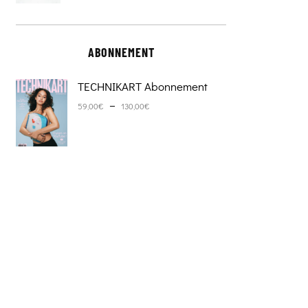
ABONNEMENT
TECHNIKART Abonnement
Plage de prix : 59,00€ à 130,0
–
59,00
€
130,00
€