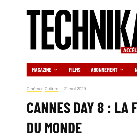
MAGAZINE
FILMS
ABONNEMENT
Cinéma
Culture
·
21 mai 2025
CANNES DAY 8 : LA 
DU MONDE