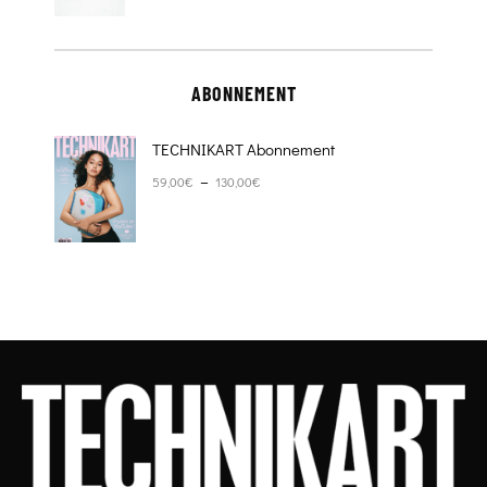
ABONNEMENT
TECHNIKART Abonnement
Plage de prix : 59,00€ à 130,00€
–
59,00
€
130,00
€