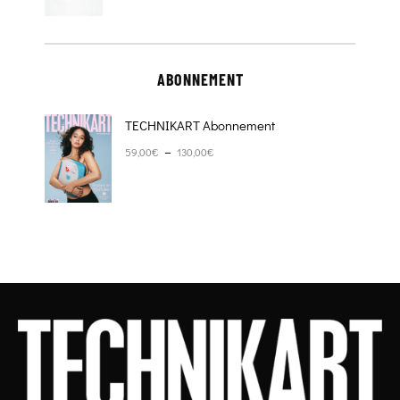
ABONNEMENT
TECHNIKART Abonnement
Plage de prix : 59,00€ à 130,00€
–
59,00
€
130,00
€