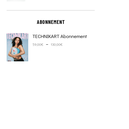
ABONNEMENT
TECHNIKART Abonnement
Plage de prix : 59,00€ à 130,0
–
59,00
€
130,00
€