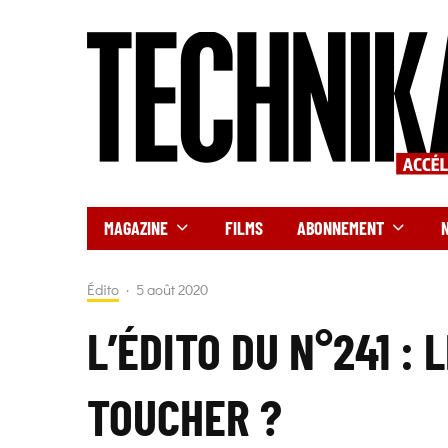
MAGAZINE
FILMS
ABONNEMENT
Édito
·
5 août 2020
L’ÉDITO DU N°241 : 
TOUCHER ?