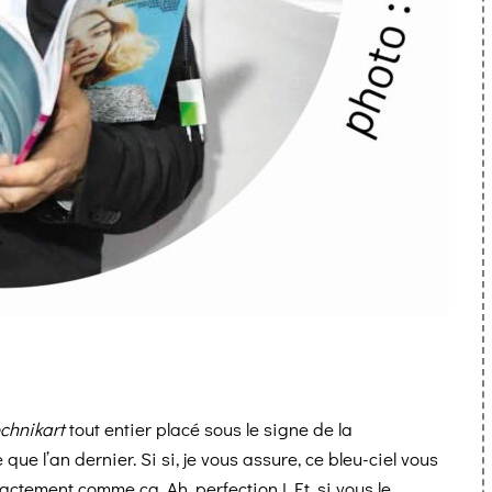
chnikart
tout entier placé sous le signe de la
e que l’an dernier. Si si, je vous assure, ce bleu-ciel vous
actement comme ça. Ah, perfection ! Et, si vous le