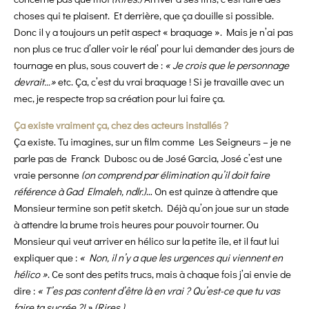
choses qui te plaisent. Et derrière, que ça douille si possible.
Donc il y a toujours un petit aspect « braquage ». Mais je n’ai pas
non plus ce truc d’aller voir le réal’ pour lui demander des jours de
tournage en plus, sous couvert de :
« Je crois que le personnage
devrait…»
etc. Ça, c’est du vrai braquage ! Si je travaille avec un
mec, je respecte trop sa création pour lui faire ça.
Ça existe vraiment ça, chez des acteurs installés ?
Ça existe. Tu imagines, sur un film comme Les Seigneurs – je ne
parle pas de Franck Dubosc ou de José Garcia, José c’est une
vraie personne
(on comprend par élimination qu’il doit faire
référence à Gad Elmaleh, ndlr.)
… On est quinze à attendre que
Monsieur termine son petit sketch. Déjà qu’on joue sur un stade
à attendre la brume trois heures pour pouvoir tourner. Ou
Monsieur qui veut arriver en hélico sur la petite île, et il faut lui
expliquer que :
« Non, il n’y a que les urgences qui viennent en
hélico »
. Ce sont des petits trucs, mais à chaque fois j’ai envie de
dire :
« T’es pas content d’être là en vrai ? Qu’est-ce que tu vas
faire ta sucrée ?! » (Rires.)