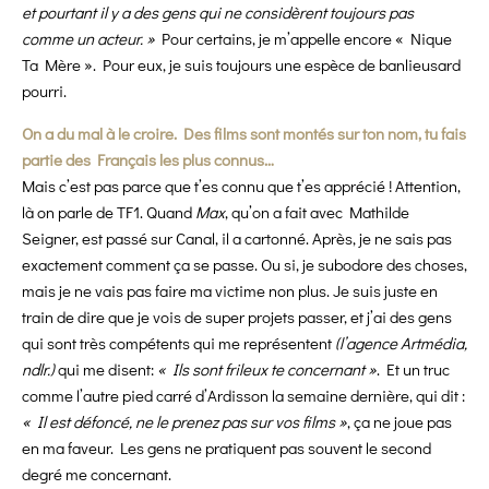
et pourtant il y a des gens qui ne considèrent toujours pas
comme un acteur. »
Pour certains, je m’appelle encore « Nique
Ta Mère ». Pour eux, je suis toujours une espèce de banlieusard
pourri.
On a du mal à le croire. Des films sont montés sur ton nom, tu fais
partie des Français les plus connus…
Mais c’est pas parce que t’es connu que t’es apprécié ! Attention,
là on parle de TF1. Quand
Max
, qu’on a fait avec Mathilde
Seigner, est passé sur Canal, il a cartonné. Après, je ne sais pas
exactement comment ça se passe. Ou si, je subodore des choses,
mais je ne vais pas faire ma victime non plus. Je suis juste en
train de dire que je vois de super projets passer, et j’ai des gens
qui sont très compétents qui me représentent
(l’agence Artmédia,
ndlr.)
qui me disent:
« Ils sont frileux te concernant »
. Et un truc
comme l’autre pied carré d’Ardisson la semaine dernière, qui dit :
« Il est défoncé, ne le prenez pas sur vos films »
, ça ne joue pas
en ma faveur. Les gens ne pratiquent pas souvent le second
degré me concernant.