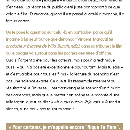
d’entrées. La réponse du public a été juste par rapport à ce que
valait le film. Et regarde, quand il est passé à la télé dimanche, il a
fait un carton.
On te pose la question sur celui-là en particulier parce qu’il
incarne à lui seul tout ce que dénonçait Vincent Maraval
(le
producteur à la tête de Wild Bunch, ndlr.)
, dans sa tribune : le film
où le budget va surtout dans les poches des têtes d’affiche.
Ouais, l’argent a été pour les acteurs, mais pour la technique
aussi – qui n’a pas été exceptionnelle pour autant. Mais tu sais –
et c’est valable pour tous les films -, la lecture du scénario n’est
pas une science exacte. Ce que tu lis ressemble rarement au
résultat fini. À l’inverse, il peut arriver que le scénar d’un film ait
des carences, mais que le metteur en scène te le raconte d’une
telle façon, que tu te dis :
« Ah ouais putain, là je vois. »
Quand tu
signes, tu ne peux pas toujours savoir.
« Pour certains, je m’appelle encore “Nique Ta Mère”.