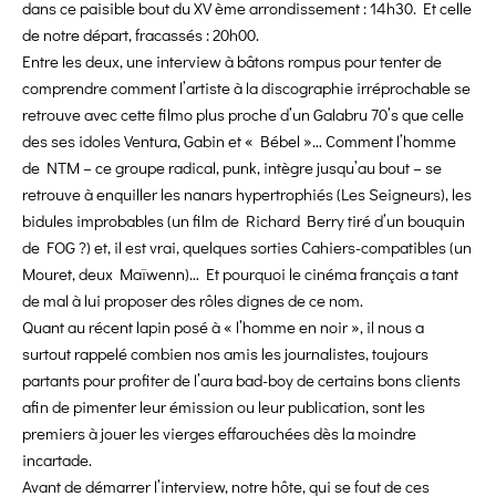
dans ce paisible bout du XV ème arrondissement : 14h30. Et celle
de notre départ, fracassés : 20h00.
Entre les deux, une interview à bâtons rompus pour tenter de
comprendre comment l’artiste à la discographie irréprochable se
retrouve avec cette filmo plus proche d’un Galabru 70’s que celle
des ses idoles Ventura, Gabin et « Bébel »… Comment l’homme
de NTM – ce groupe radical, punk, intègre jusqu’au bout – se
retrouve à enquiller les nanars hypertrophiés (Les Seigneurs), les
bidules improbables (un film de Richard Berry tiré d’un bouquin
de FOG ?) et, il est vrai, quelques sorties Cahiers-compatibles (un
Mouret, deux Maïwenn)… Et pourquoi le cinéma français a tant
de mal à lui proposer des rôles dignes de ce nom.
Quant au récent lapin posé à « l’homme en noir », il nous a
surtout rappelé combien nos amis les journalistes, toujours
partants pour profiter de l’aura bad-boy de certains bons clients
afin de pimenter leur émission ou leur publication, sont les
premiers à jouer les vierges effarouchées dès la moindre
incartade.
Avant de démarrer l’interview, notre hôte, qui se fout de ces