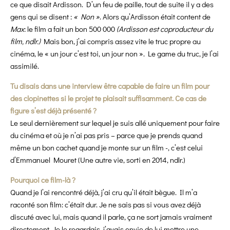
ce que disait Ardisson. D’un feu de paille, tout de suite il y a des
gens qui se disent :
« Non »
. Alors qu’Ardisson était content de
Max
: le film a fait un bon 500 000
(Ardisson est coproducteur du
film, ndlr.)
Mais bon, j’ai compris assez vite le truc propre au
cinéma, le « un jour c’est toi, un jour non ». Le game du truc, je l’ai
assimilé.
Tu disais dans une interview être capable de faire un film pour
des clopinettes si le projet te plaisait suffisamment. Ce cas de
figure s’est déjà présenté ?
Le seul dernièrement sur lequel je suis allé uniquement pour faire
du cinéma et où je n’ai pas pris – parce que je prends quand
même un bon cachet quand je monte sur un film -, c’est celui
d’Emmanuel Mouret (Une autre vie, sorti en 2014, ndlr.)
Pourquoi ce film-là ?
Quand je l’ai rencontré déjà, j’ai cru qu’il était bègue. Il m’a
raconté son film: c’était dur. Je ne sais pas si vous avez déjà
discuté avec lui, mais quand il parle, ça ne sort jamais vraiment
directement. Je le regardais, j’avais envie de lui mettre une