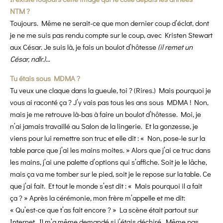
NTM ?
Toujours. Même ne serait-ce que mon dernier coup d’éclat, dont
je ne me suis pas rendu compte sur le coup, avec Kristen Stewart
aux César. Je suis là, je fais un boulot d’hôtesse
(il remet un
César, ndlr.)
…
Tu étais sous MDMA ?
Tu veux une claque dans la gueule, toi ? (Rires.) Mais pourquoi je
vous ai raconté ça ? J’y vais pas tous les ans sous MDMA ! Non,
mais je me retrouve là-bas à faire un boulot d’hôtesse. Moi, je
n’ai jamais travaillé au Salon de la lingerie. Et la gonzesse, je
viens pour lui remettre son truc et elle dit : « Non, pose-le sur la
table parce que j’ai les mains moites. » Alors que j’ai ce truc dans
les mains, j’ai une palette d’options qui s’affiche. Soit je le lâche,
mais ça va me tomber sur le pied, soit je le repose sur la table. Ce
que j’ai fait. Et tout le monde s’est dit : « Mais pourquoi il a fait
ça ? » Après la cérémonie, mon frère m’appelle et me dit:
« Qu’est-ce que t’as fait encore ? » La scène était partout sur
Internet. Il m’a même demandé si j’étais déchiré. Même pas,