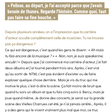
« Polisse, au départ, je l’ai accepté parce que j’avais
besoin de thunes. Regarde l’histoire. Comme quoi, faut
pas faire sa fine bouche. »
Depuis plusieurs années, on a l’impression que ta carrière
d’acteur occulte complètement celle de musicien. Tu ne trouves
pas ça dangereux ?
Ce qui est dangereux, c’est quand les gens te disent :
« Ah mais
tu fais encore de la musique ? »
« Non, non, je suis speakerine,
enculé ! »
Depuis que j’ai commencé ma carrière d’acteur, j’ai fait
deux albums et j’ai tourné pendant trois ans. Après, c’est vrai
qu’au sortir de NTM, c’est pas évident d’exister ou de faire
exploser quelque chose derrière. Mais je vis du truc qui me
motive le plus, c’est-à-dire la scène. Ça fait moins de bruit que
quand tu sors un album et que tu fais cinq soirs à Bercy, mais je
joue quand même. Je donne des concerts, je serai sur la grande
scène des Vielles Charrues cet été, je n’ai jamais arrêté… Après, il
y a des gens qui le vivent vraiment plus mal que moi, ce truc