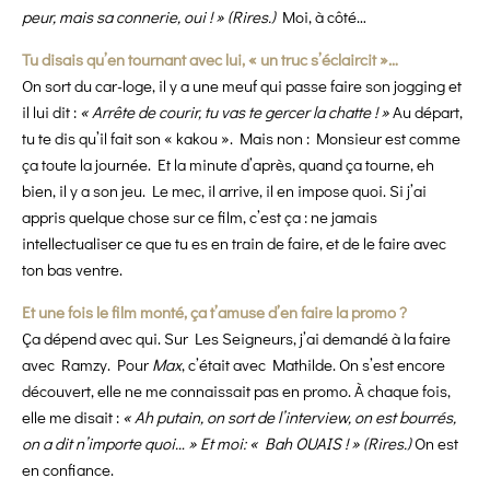
peur, mais sa connerie, oui ! »
(Rires.)
Moi, à côté…
Tu disais qu’en tournant avec lui, « un truc s’éclaircit »…
On sort du car-loge, il y a une meuf qui passe faire son jogging et
il lui dit :
« Arrête de courir, tu vas te gercer la chatte ! »
Au départ,
tu te dis qu’il fait son « kakou ». Mais non : Monsieur est comme
ça toute la journée. Et la minute d’après, quand ça tourne, eh
bien, il y a son jeu. Le mec, il arrive, il en impose quoi. Si j’ai
appris quelque chose sur ce film, c’est ça : ne jamais
intellectualiser ce que tu es en train de faire, et de le faire avec
ton bas ventre.
Et une fois le film monté, ça t’amuse d’en faire la promo ?
Ça dépend avec qui. Sur Les Seigneurs, j’ai demandé à la faire
avec Ramzy. Pour
Max
, c’était avec Mathilde. On s’est encore
découvert, elle ne me connaissait pas en promo. À chaque fois,
elle me disait :
« Ah putain, on sort de l’interview, on est bourrés,
on a dit n’importe quoi… »
Et moi: « Bah OUAIS ! » (Rires.)
On est
en confiance.