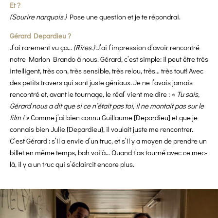
Et ?
(Sourire narquois.)
Pose une question et je te répondrai.
Gérard Depardieu ?
J’ai rarement vu ça…
(Rires.)
J’ai l’impression d’avoir rencontré
notre Marlon Brando à nous. Gérard, c’est simple: il peut être très
intelligent, très con, très sensible, très relou, très… très tout! Avec
des petits travers qui sont juste géniaux. Je ne l’avais jamais
rencontré et, avant le tournage, le réal’ vient me dire :
« Tu sais,
Gérard nous a dit que si ce n’était pas toi, il ne montait pas sur le
film ! »
Comme j’ai bien connu Guillaume [Depardieu] et que je
connais bien Julie [Depardieu], il voulait juste me rencontrer.
C’est Gérard : s’il a envie d’un truc, et s’il y a moyen de prendre un
billet en même temps, bah voilà… Quand t’as tourné avec ce mec-
là, il y a un truc qui s’éclaircit encore plus.