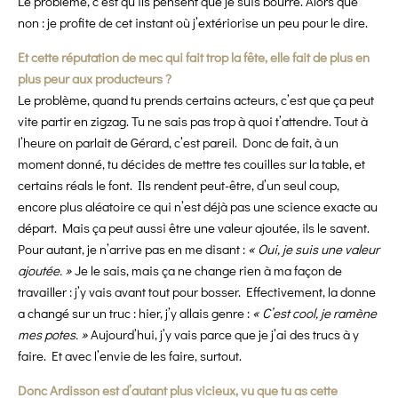
Le problème, c’est qu’ils pensent que je suis bourré. Alors que
non : je profite de cet instant où j’extériorise un peu pour le dire.
Et cette réputation de mec qui fait trop la fête, elle fait de plus en
plus peur aux producteurs ?
Le problème, quand tu prends certains acteurs, c’est que ça peut
vite partir en zigzag. Tu ne sais pas trop à quoi t’attendre. Tout à
l’heure on parlait de Gérard, c’est pareil. Donc de fait, à un
moment donné, tu décides de mettre tes couilles sur la table, et
certains réals le font. Ils rendent peut-être, d’un seul coup,
encore plus aléatoire ce qui n’est déjà pas une science exacte au
départ. Mais ça peut aussi être une valeur ajoutée, ils le savent.
Pour autant, je n’arrive pas en me disant :
« Oui, je suis une valeur
ajoutée. »
Je le sais, mais ça ne change rien à ma façon de
travailler : j’y vais avant tout pour bosser. Effectivement, la donne
a changé sur un truc : hier, j’y allais genre :
« C’est cool, je ramène
mes potes. »
Aujourd’hui, j’y vais parce que je j’ai des trucs à y
faire. Et avec l’envie de les faire, surtout.
Donc Ardisson est d’autant plus vicieux, vu que tu as cette