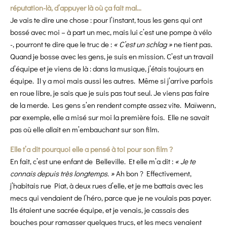
réputation-là, d’appuyer là où ça fait mal…
Je vais te dire une chose : pour l’instant, tous les gens qui ont
bossé avec moi – à part un mec, mais lui c’est une pompe à vélo
-, pourront te dire que le truc de :
« C’est un schlag »
ne tient pas.
Quand je bosse avec les gens, je suis en mission. C’est un travail
d’équipe et je viens de là : dans la musique, j’étais toujours en
équipe. Il y a moi mais aussi les autres. Même si j’arrive parfois
en roue libre, je sais que je suis pas tout seul. Je viens pas faire
de la merde. Les gens s’en rendent compte assez vite. Maïwenn,
par exemple, elle a misé sur moi la première fois. Elle ne savait
pas où elle allait en m’embauchant sur son film.
Elle t’a dit pourquoi elle a pensé à toi pour son film ?
En fait, c’est une enfant de Belleville. Et elle m’a dit :
« Je te
connais depuis très longtemps. »
Ah bon ? Effectivement,
j’habitais rue Piat, à deux rues d’elle, et
je me battais avec les
mecs qui vendaient de l’héro, parce que je ne voulais pas payer.
Ils étaient une sacrée équipe, et je venais, je cassais des
bouches pour ramasser quelques trucs, et les mecs venaient