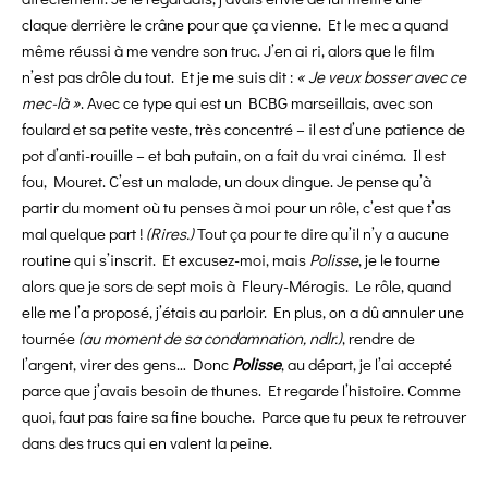
claque derrière le crâne pour que ça vienne. Et le mec a quand
même réussi à me vendre son truc. J’en ai ri, alors que le film
n’est pas drôle du tout. Et je me suis dit :
« Je veux bosser avec ce
mec-là »
. Avec ce type qui est un BCBG marseillais, avec son
foulard et sa petite veste, très concentré – il est d’une patience de
pot d’anti-rouille – et bah putain, on a fait du vrai cinéma. Il est
fou, Mouret. C’est un malade, un doux dingue. Je pense qu’à
partir du moment où tu penses à moi pour un rôle, c’est que t’as
mal quelque part !
(Rires.)
Tout ça pour te dire qu’il n’y a aucune
routine qui s’inscrit. Et excusez-moi, mais
Polisse
, je le tourne
alors que je sors de sept mois à Fleury-Mérogis. Le rôle, quand
elle me l’a proposé, j’étais au parloir. En plus, on a dû annuler une
tournée
(au moment de sa condamnation, ndlr.)
, rendre de
l’argent, virer des gens… Donc
Polisse
, au départ, je l’ai accepté
parce que j’avais besoin de thunes. Et regarde l’histoire. Comme
quoi, faut pas faire sa fine bouche. Parce que tu peux te retrouver
dans des trucs qui en valent la peine.