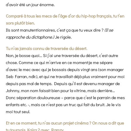
d’avoir été un jour énorme.
Comparé à tous les mecs de l’âge d’or du hip-hop français, tu t’en
sors plutôt bien.
Ils sont manutentionnaires, c’est ça que tu veux dire ?
(Il se
rapproche du dictaphone.)
Je rigole.
Tu n’as jamais connu de traversée du désert.
Non, je bosse quoi… Si j’ai une traversée du désert, c’est autre
chose. Comme ce qui m’arrive en ce moment:je me sépare
d’avec le mec avec qui je bossais depuis vingt ans (son manager
Seb Farran, ndlr.), et
qui ne travaillait déjà plus vraiment pour moi
depuis pas mal de temps. Depuis qu’il est devenu manager de
Johnny, mon nom faisait bien pour la vitrine, mais derrière…
Donc séparation douloureuse – parce que c’est le parrain de mes
enfants etc. -, mais ce n’est pas un truc qui fait du bruit. Je le vis
moi tout seul.
Et en ce moment, tu n’as aucun projet cinéma ? On nous a dit que
tu tournais Kaïra 2 avec Ramzy.