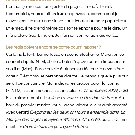
Ben non, je me suis fait éjecter du projet. Le réal’, Franck
Gastambide, nous a fait un truc de gonzesse, comme quoi je
n’avais pas un truc assez inscrit au niveau « humour populaire ».
Et le mec, il ne prend même pas son téléphone pour te le dire. On
m’a préféré Gad Elmaleh. Je n’ai rien contre lui, mais voilà…
Les réals doivent encore se battre pour t’imposer ?
Certains le font. La metteuse en scène Stéphanie Murat, on se
connaît depuis NTM, et elle a bataillé grave pour m’imposer sur
son film (Max). Parce qu’elle était persuadée que je devais être
acteur. C’était moi et personne d’autre. Je pensais que le plus dur
serait de convaincre Mathilde, vu les propos qu’on lui connaît
(« NTM, ils sont moches, ils sont sales »,
disait-elle en 2009, ndlr.
)
Elle a simplement dit :
« Je veux voir ce qu’il a dans le froc »
. Au
bout du premier rendez-vous, l’alcool aidant, elle m’avait accepté.
Avec Gérard
(Depardieu, les deux ont tourné ensemble dans La
Marque des anges de
Sylvain White en 2013, ndlr.)
, pareil. On me
disait :
« Ça va le faire ou ça va pas le faire ».