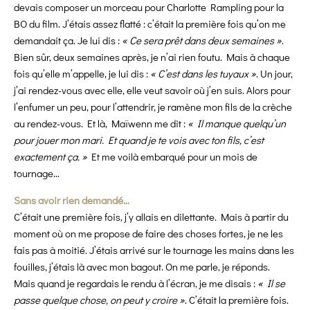
devais composer un morceau pour Charlotte Rampling pour la
BO du film. J’étais assez flatté : c’était la première fois qu’on me
demandait ça. Je lui dis :
« Ce sera prêt dans deux semaines »
.
Bien sûr, deux semaines après, je n’ai rien foutu. Mais à chaque
fois qu’elle m’appelle, je lui dis :
« C’est dans les tuyaux »
. Un jour,
j’ai rendez-vous avec elle, elle veut savoir où j’en suis. Alors pour
l’enfumer un peu, pour l’attendrir, je ramène mon fils de la crèche
au rendez-vous. Et là, Maïwenn me dit :
« Il manque quelqu’un
pour jouer mon mari. Et quand je te vois avec ton fils, c’est
exactement ça. »
Et me voilà embarqué pour un mois de
tournage…
Sans avoir rien demandé…
C’était une première fois, j’y allais en dilettante. Mais à partir du
moment où on me propose de faire des choses fortes, je ne les
fais pas à moitié. J’étais arrivé sur le tournage les mains dans les
fouilles, j’étais là avec mon bagout. On me parle, je réponds.
Mais quand je regardais le rendu à l’écran, je me disais :
« Il se
passe quelque chose, on peut y croire »
. C’était la première fois.