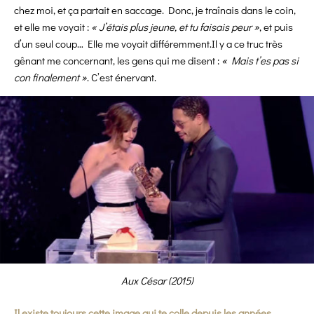
chez moi, et ça partait en saccage. Donc, je traînais dans le coin,
et elle me voyait :
« J’étais plus jeune, et tu faisais peur »
, et puis
d’un seul coup… Elle me voyait différemment.Il y a ce truc très
gênant me concernant, les gens qui me disent :
« Mais t’es pas si
con finalement »
. C’est énervant.
Aux César (2015)
Il existe toujours cette image qui te colle depuis les années