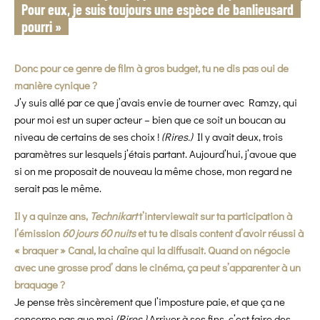
Pour eux, je suis toujours une espèce de banlieusard
pourri »
Donc pour ce genre de film à gros budget, tu ne dis pas oui de
manière cynique ?
J’y suis allé par ce que j’avais envie de tourner avec Ramzy, qui
pour moi est un super acteur – bien que ce soit un boucan au
niveau de certains de ses choix !
(Rires.)
Il y avait deux, trois
paramètres sur lesquels j’étais partant. Aujourd’hui, j’avoue que
si on me proposait de nouveau la même chose, mon regard ne
serait pas le même.
Il y a quinze ans,
Technikart
t’interviewait sur ta participation à
l’émission
60 jours 60 nuits
et tu te disais content d’avoir réussi à
« braquer » Canal, la chaîne qui la diffusait. Quand on négocie
avec une grosse prod’ dans le cinéma, ça peut s’apparenter à un
braquage ?
Je pense très sincèrement que l’imposture paie, et que ça ne
concerne pas que moi
(Rires.)
Arriver à ses fins, c’est faire des