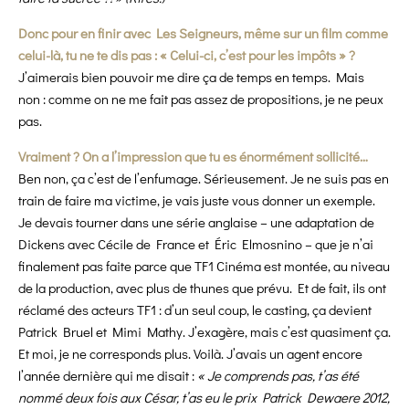
Donc pour en finir avec Les Seigneurs, même sur un film comme
celui-là, tu ne te dis pas : « Celui-ci, c’est pour les impôts » ?
J’aimerais bien pouvoir me dire ça de temps en temps. Mais
non : comme on ne me fait pas assez de propositions, je ne peux
pas.
Vraiment ? On a l’impression que tu es énormément sollicité…
Ben non, ça c’est de l’enfumage. Sérieusement. Je ne suis pas en
train de faire ma victime, je vais juste vous donner un exemple.
Je devais tourner dans une série anglaise – une adaptation de
Dickens avec Cécile de France et Éric Elmosnino – que je n’ai
finalement pas faite parce que TF1 Cinéma est montée, au niveau
de la production, avec plus de thunes que prévu. Et de fait, ils ont
réclamé des acteurs TF1 : d’un seul coup, le casting, ça devient
Patrick Bruel et Mimi Mathy. J’exagère, mais c’est quasiment ça.
Et moi, je ne corresponds plus. Voilà. J’avais un agent encore
l’année dernière qui me disait :
« Je comprends pas, t’as été
nommé deux fois aux César, t’as eu le prix Patrick Dewaere 2012,