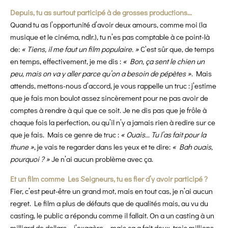
Depuis, tu as surtout participé à de grosses productions…
Quand tu as l’opportunité d’avoir deux amours, comme moi (la
musique et le cinéma, ndlr.), tu n’es pas comptable à ce point-là
de:
« Tiens, il me faut un film populaire. »
C’est sûr que, de temps
en temps, effectivement, je me dis :
« Bon, ça sent le chien un
peu, mais on va y aller parce qu’on a besoin de pépètes »
. Mais
attends, mettons-nous d’accord, je vous rappelle un truc : j’estime
que je fais mon boulot assez sincèrement pour ne pas avoir de
comptes à rendre à qui que ce soit. Je ne dis pas que je frôle à
chaque fois la perfection, ou qu’il n’y a jamais rien à redire sur ce
que je fais. Mais ce genre de truc :
« Ouais… Tu l’as fait pour la
thune »
, je vais te regarder dans les yeux et te dire:
« Bah ouais,
pourquoi ? »
Je n’ai aucun problème avec ça.
Et un film comme Les Seigneurs, tu es fier d’y avoir participé ?
Fier, c’est peut-être un grand mot, mais en tout cas, je n’ai aucun
regret. Le film a plus de défauts que de
qualités mais, au vu du
casting, le public a répondu comme il fallait. On a un casting à un
milliard de dollars – j’exagère – mais ça a fait deux, trois millions