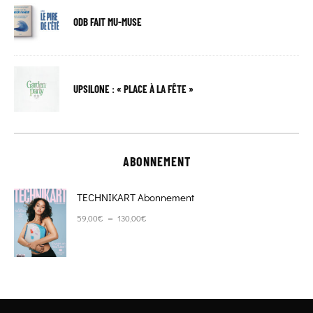
ODB FAIT MU-MUSE
UPSILONE : « PLACE À LA FÊTE »
ABONNEMENT
TECHNIKART Abonnement
Plage de prix : 59,00€ à 130,00€
–
59,00
€
130,00
€