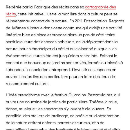
Repérée par la Fabrique des récits dans sa
cartographie des
récits
, cette initiative illustre la manière dont la culture peut se
réinventer au contact de la nature. En 2011, l’association Regards
de Mômes s’installe dans cette commune qui a déjà une activité
littéraire bien en place et propose alors un pas de côté : faire
sortir la culture des espaces habituels, en la déplaçant dans la
nature, pour s’émanciper du bâti et du cloisonné auxquels les
évènements culturels étaient jusqu’alors restreints. Faisant le
constat que beaucoup de jardins sont privés, fermés ou laissés à
l’abandon, l’association entreprend d’investir ces espaces en
ouvrant les jardins des particuliers pour en faire des lieux de
rassemblement culturel.
L’idée prend forme avec le festival Ô Jardins Pestaculaires, qui
ouvre une douzaine de jardins de particuliers. Théâtre, cirque,
danse, musique : les spectacles s’y jouent à ciel ouvert. En
parallèle, des ateliers de jardinage, de poésie ou d’observation
de la nature attirent enfants, parents et curieux, afin de
sensibiliser l’ensemble des habitants à la biodiversité et d’offrir