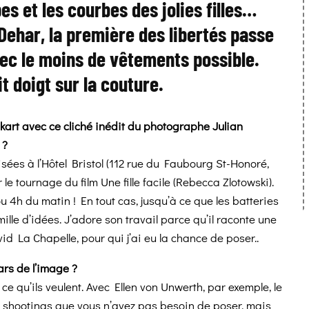
pes et les courbes des jolies filles…
Dehar, la première des libertés passe
ec le moins de vêtements possible.
tit doigt sur la couture.
art avec ce cliché inédit du photographe Julian
 ?
́es à l’Hôtel Bristol (112 rue du Faubourg St-Honoré,
 le tournage du film Une fille facile (Rebecca Zlotowski).
 ou 4h du matin ! En tout cas, jusqu’à ce que les batteries
rmille d’idées. J’adore son travail parce qu’il raconte une
d La Chapelle, pour qui j’ai eu la chance de poser..
tars de l’image ?
e qu’ils veulent. Avec Ellen von Unwerth, par exemple, le
ses shootings que vous n’avez pas besoin de poser, mais