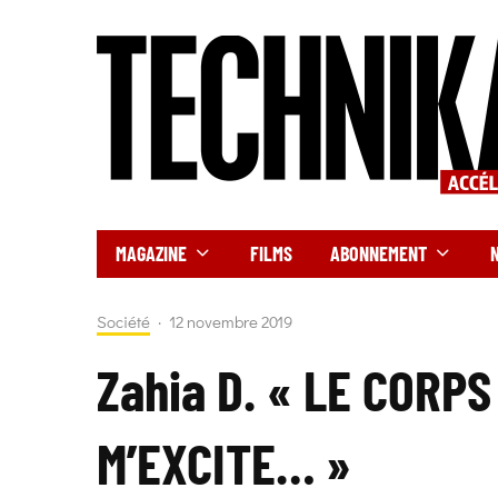
MAGAZINE
FILMS
ABONNEMENT
Société
·
12 novembre 2019
Zahia D. « LE CORP
M’EXCITE… »