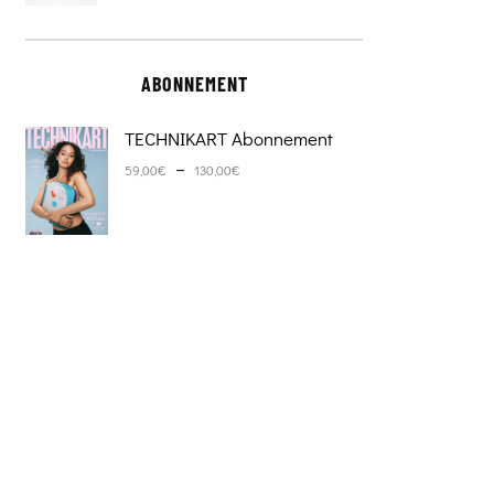
ABONNEMENT
TECHNIKART Abonnement
Plage de prix : 59,00€ à 130,0
–
59,00
€
130,00
€