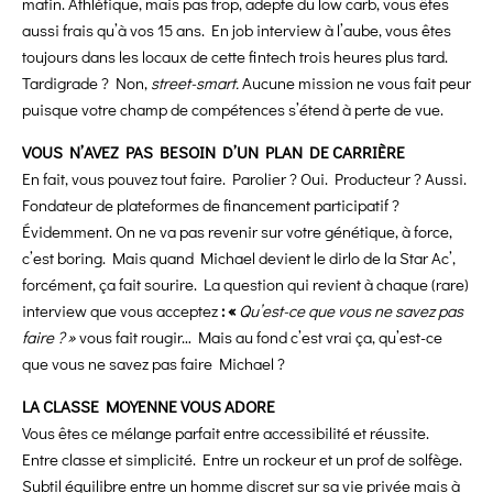
matin. Athlétique, mais pas trop, adepte du low carb, vous êtes
aussi frais qu’à vos 15 ans. En job interview à l’aube, vous êtes
toujours dans les locaux de cette fintech trois heures plus tard.
Tardigrade ? Non,
street-smart.
Aucune mission ne vous fait peur
puisque votre champ de compétences s’étend à perte de vue.
VOUS N’AVEZ PAS BESOIN D’UN PLAN DE CARRIÈRE
En fait, vous pouvez tout faire. Parolier ? Oui. Producteur ? Aussi.
Fondateur de plateformes de financement participatif ?
Évidemment. On ne va pas revenir sur votre génétique, à force,
c’est boring. Mais quand Michael devient le dirlo de la Star Ac’,
forcément, ça fait sourire. La question qui revient à chaque (rare)
interview que vous acceptez
: «
Qu’est-ce que vous ne savez pas
faire ? »
vous fait rougir… Mais au fond c’est vrai ça, qu’est-ce
que vous ne savez pas faire Michael ?
LA CLASSE MOYENNE VOUS ADORE
Vous êtes ce mélange parfait entre accessibilité et réussite.
Entre classe et simplicité. Entre un rockeur et un prof de solfège.
Subtil équilibre entre un homme discret sur sa vie privée mais à