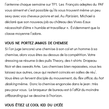
l’antenne chaque semaine sur TF1. Les Français adeptes du PAF
vous aiment et c’est possible qu’ils vous trouvent même un peu
sexy avec vos cheveux poivre et sel. Au
Parisien
, Michael a
déclaré que son nouveau job au château des Vives-Eaux
nécessitait d’être « humble et travailleur ». Évidemment que la
classe moyenne l’adore.
VOUS NE PORTEZ JAMAIS DE CHEMISE
Si l’on juge (encore) une chemise à son col et un homme à sa
chemise, alors vous êtes au-dessus de la compétition. Votre
dressing se résume à des pulls Theory, des t-shirts Drapeau
Noir et des sweats Arte. Les chemises bien repassées, vous les
laissez aux autres, ceux qui restent coincés en salles de réu’.
Vous êtes un fervent disciple du mouvement, du
flex office,
du
hot
desking
même. Donc la chemise engoncée dans le jean : très
peu pour vous. Le braqueur de bureau est à l’affût du moindre
offboarding
qui se dessine à l’horizon.
VOUS ÉTIEZ LE COOL KID DU LYCÉE