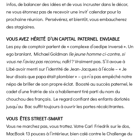
infos, de balancer des idées et de vous incruster dans le décor,
ne vous étonnez pas de recevoir une invit’ calendar pour la
prochaine réunion. Persévérez, et bientôt, vous embaucherez
des stagiaires.
VOUS AVEZ HÉRITÉ D’UN CAPITAL PATERNEL ENVIABLE
Les psy de comptoir parlent de « complexe d’oedipe inversé ». Un
ego branlant, Michael Goldman
(le jeune homme ci-contre, si
vous ne l’aviez pas reconnu, ndlr)
? Vraiment pas. S’il avoue à
Libé avoir menti sur l’identité de Jean-Jacques à l’école – « Je
leur disais que papa était plombier » – ça n’a pas empêché notre
népo de briller de son propre éclat. Boosté au succès paternel, le
cadet d’une fratrie de six a habilement tiré parti du nom du
chouchou des français. Le regard confiant des enfants dorlotés
jusqu’au Bac suffit toujours à ouvrir les portes récalcitrantes.
VOUS ÊTES STREET-SMART
Vous ne marchez pas, vous trottez. Votre Carl Friedrik sur le dos,
MacBook 13 pouces à l’intérieur, bien calé contre le Challenge du