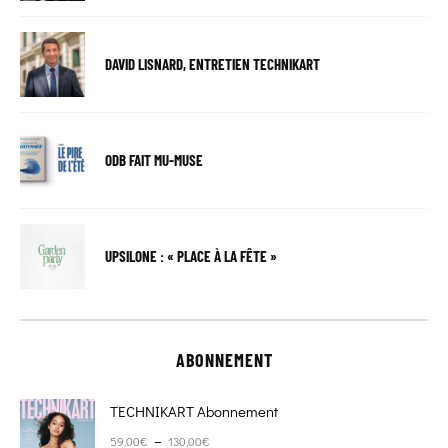
DAVID LISNARD, ENTRETIEN TECHNIKART
ODB FAIT MU-MUSE
UPSILONE : « PLACE À LA FÊTE »
ABONNEMENT
TECHNIKART Abonnement
Plage de prix : 59,00€ à 130,00€
–
59,00
€
130,00
€