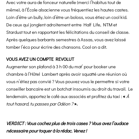
Avec votre aura de fonceur naturelle (merci l’habitus tout de
même), à l’École alsacienne vous fréquentiez les hautes castes.
Loin d’être un bully, loin d’être un boloss, vous étiez un cool kid.
De ceux qui jonglent adroitement entre Half Life, NTM et
Stardust tout en rapportant les félicitations du conseil de classe.
Après quelques barbants semestres à Assas, vous avez laissé
tomber l’éco pour écrire des chansons. Cool on a dit.
VOUS AVEZ UN COMPTE REVOLUT
Augmenter son plafond à 3 h 00 du mat’ pour booker une
chambre à l’Hôtel Lambert après avoir squatté une réunion où
vous n’étiez pas convié ? Vous pouvez vous le permettre si votre
conseiller bancaire est un botchat insoumis au droit du travail. Le
lendemain, apportez le café aux associés et profitez du taxi :
«
À
tout hasard, tu passes par Odéon ?
».
VERDICT : Vous cochez plus de trois cases ? Vous avez l’audace
nécessaire pour toquer à la rédac. Venez !