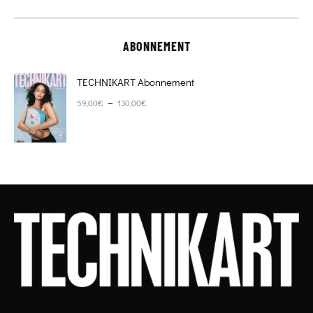
ABONNEMENT
TECHNIKART Abonnement
Plage de prix : 59,00€ à 130,00€
–
59,00
€
130,00
€