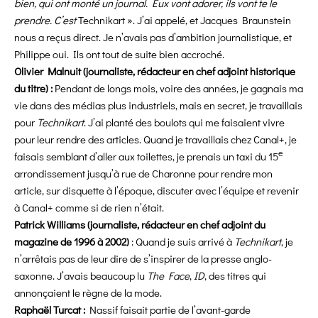
bien, qui ont monté un journal. Eux vont adorer, ils vont te le
prendre. C’est
Technikart ». J’ai appelé, et Jacques Braunstein
nous a reçus direct. Je n’avais pas d’ambition journalistique, et
Philippe oui. Ils ont tout de suite bien accroché.
Olivier Malnuit (journaliste, rédacteur en chef adjoint historique
du titre) :
Pendant de longs mois, voire des années, je gagnais ma
vie dans des médias plus industriels, mais en secret, je travaillais
pour
Technikart
. J’ai planté des boulots qui me faisaient vivre
pour leur rendre des articles. Quand je travaillais chez Canal+, je
e
faisais semblant d’aller aux toilettes, je prenais un taxi du 15
arrondissement jusqu’à rue de Charonne pour rendre mon
article, sur disquette à l’époque, discuter avec l’équipe et revenir
à Canal+ comme si de rien n’était.
Patrick Williams (journaliste, rédacteur en chef adjoint du
magazine de 1996 à 2002)
:
Quand je suis arrivé à
Technikart
, je
n’arrêtais pas de leur dire de s’inspirer de la presse anglo-
saxonne. J’avais beaucoup lu
The Face
,
ID
, des titres qui
annonçaient le règne de la mode.
Raphaël Turcat :
Nassif faisait partie de l’avant-garde