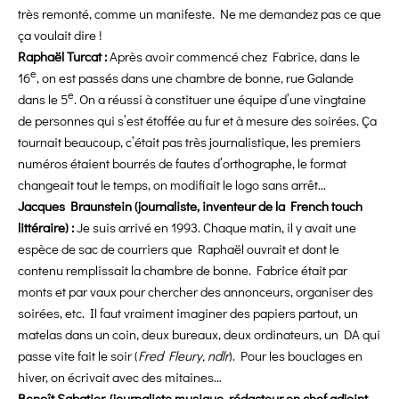
très remonté, comme un manifeste. Ne me demandez pas ce que
ça voulait dire !
Raphaël Turcat :
Après avoir commencé chez Fabrice, dans le
e
16
, on est passés dans une chambre de bonne, rue Galande
e
dans le 5
. On a réussi à constituer une équipe d’une vingtaine
de personnes qui s’est étoffée au fur et à mesure des soirées. Ça
tournait beaucoup, c’était pas très journalistique, les premiers
numéros étaient bourrés de fautes d’orthographe, le format
changeait tout le temps, on modifiait le logo sans arrêt…
Jacques Braunstein (journaliste, inventeur de la French touch
littéraire) :
Je suis arrivé en 1993. Chaque matin, il y avait une
espèce de sac de courriers que Raphaël ouvrait et dont le
contenu remplissait la chambre de bonne. Fabrice était par
monts et par vaux pour chercher des annonceurs, organiser des
soirées, etc. Il faut vraiment imaginer des papiers partout, un
matelas dans un coin, deux bureaux, deux ordinateurs, un DA qui
passe vite fait le soir (
Fred Fleury, ndlr
). Pour les bouclages en
hiver, on écrivait avec des mitaines…
Benoît Sabatier, (journaliste musique, rédacteur en chef adjoint