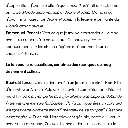
d’explication : j’avais expliqué que
Technikart
était un croisement
entre
Le Monde diplomatique
et
Jeune et Jolie
. Même si ça
n’avait ni la rigueur de
Jeune et Jolie
, ni la légèreté pétillante du
Monde diplomatique
.
Emmanuel Poncet :
C’est ce que je trouvais fantastique : le mag’
avait tout compris à la pop culture. On pouvait y écrire
sérieusement sur les choses légères et légèrement sur les
choses sérieuses.
Le ton peut être caustique, certaines des rubriques du mag’
deviennent cultes…
Raphaël Turcat :
J’avais demandé à un journaliste ciné, Ben Elia,
d’interviewer Andrzej Zulawski. Il revient complètement défait et
me dit : «
Je n’ai rien pu lui dire ; j’ai allumé une clope au début de
l’interview, je me suis fait basher. Il m’a dit “vous êtes un connard,
éteignez cette cigarette sinon l’interview ne se fait pas”. C’est une
catastrophe.
» Et en fait, l’interview est géniale, parce qu’il arrive
avec ses gros sabots, Zulawski l’envoie dans les cordes tout le