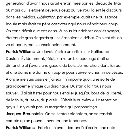
génération d’avant nous avait été animée par les idéaux de Mai
68 mais qu’ils étaient devenus ceux qui verrouillaient le discours
dans les médias.
Libération
, par exemple, avait une puissance
inouïe mais était ce père castrateur qui nous gênait beaucoup.
On considérait que ces gens-là, sous leur dehors cool et sympa,
étaient de gros ringards qui sclérosaient le débat. On s’est dit, on
va attaquer, mais consciencieusement.
Patrick Williams :
Je devais écrire un article sur Guillaume
Dustan. Évidemment, j’étais en retard, le bouclage était un
dimanche et j’avais une gueule de bois. Je marchais dans la rue,
et une dame me donne un papier pour suivre le chemin de Jésus.
Alors je me suis assis et j’ai écrit n’importe quoi, une sorte de
grand poème lyrique qui disait que Dustan allait tous nous
sauver. Il allait fister pour nous et aller jusqu’au bout de la liberté,
de la folie, du sexe, du plaisir… C’était le numéro « La tentation
gay », il n’y avait pas un magazine qui proposait ça.
Jacques Braunstein :
On se sentait pionniers, on se rendait
compte qu’on pouvait inventer une tendance.
Patrick Williams :
Fabrice m’avait demandé d’écrire une note