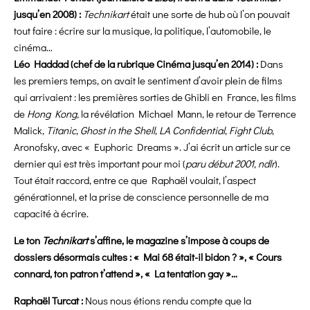
jusqu’en 2008) :
Technikart
était une sorte de hub où l’on pouvait
tout faire : écrire sur la musique, la politique, l’automobile, le
cinéma…
Léo Haddad (chef de la rubrique Cinéma jusqu’en 2014) :
Dans
les premiers temps, on avait le sentiment d’avoir plein de films
qui arrivaient : les premières sorties de Ghibli en France, les films
de
Hong Kong,
la révélation Michael Mann, le retour de Terrence
Malick,
Titanic
,
Ghost in the Shell
,
LA Confidential
,
Fight Club
,
Aronofsky, avec « Euphoric Dreams ». J’ai écrit un article sur ce
dernier qui est très important pour moi (
paru début 2001, ndlr
).
Tout était raccord, entre ce que Raphaël voulait, l’aspect
générationnel, et la prise de conscience personnelle de ma
capacité à écrire.
Le ton
Technikart
s’affine, le magazine s’impose à coups de
dossiers désormais cultes : « Mai 68 était-il bidon ? », « Cours
connard, ton patron t’attend », « La tentation gay »…
Raphaël Turcat :
Nous nous étions rendu compte que la