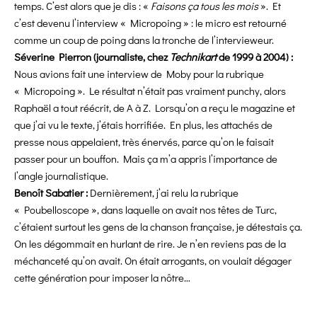
temps. C’est alors que je dis : «
Faisons ça tous les mois
». Et
c’est devenu l’interview « Micropoing » : le micro est retourné
comme un coup de poing dans la tronche de l’intervieweur.
Séverine Pierron (journaliste, chez
Technikart
de 1999 à 2004) :
Nous avions fait une interview de Moby pour la rubrique
« Micropoing ». Le résultat n’était pas vraiment punchy, alors
Raphaël a tout réécrit, de A à Z. Lorsqu’on a reçu le magazine et
que j’ai vu le texte, j’étais horrifiée. En plus, les attachés de
presse nous appelaient, très énervés, parce qu’on le faisait
passer pour un bouffon. Mais ça m’a appris l’importance de
l’angle journalistique.
Benoît Sabatier :
Dernièrement, j’ai relu la rubrique
« Poubelloscope », dans laquelle on avait nos têtes de Turc,
c’étaient surtout les gens de la chanson française, je détestais ça.
On les dégommait en hurlant de rire. Je n’en reviens pas de la
méchanceté qu’on avait. On était arrogants, on voulait dégager
cette génération pour imposer la nôtre…