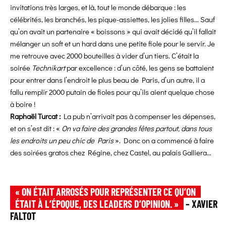
invitations très larges, et là, tout le monde débarque : les
célébrités, les branchés, les pique-assiettes, les jolies filles… Sauf
qu’on avait un partenaire « boissons » qui avait décidé qu’il fallait
mélanger un soft et un hard dans une petite fiole pour le servir. Je
me retrouve avec 2000 bouteilles à vider d’un tiers. C’était la
soirée
Technikart
par excellence : d’un côté, les gens se battaient
pour entrer dans l’endroit le plus beau de Paris, d’un autre, il a
fallu remplir 2000 putain de fioles pour qu’ils aient quelque chose
à boire !
Raphaël Turcat :
La pub n’arrivait pas à compenser les dépenses,
et on s’est dit : «
On va faire des grandes fêtes partout, dans tous
les endroits un peu chic de Paris
». Donc on a commencé à faire
des soirées gratos chez Régine, chez Castel, au palais Galliera…
« ON ÉTAIT ARROSÉS POUR REPRÉSENTER CE QU’ON
ÉTAIT À L’ÉPOQUE, DES LEADERS D’OPINION. »
– XAVIER
FALTOT