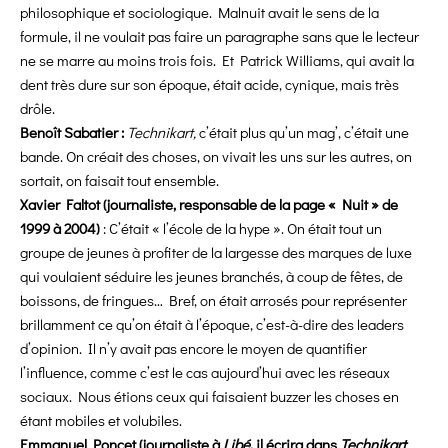
philosophique et sociologique. Malnuit avait le sens de la
formule, il ne voulait pas faire un paragraphe sans que le lecteur
ne se marre au moins trois fois. Et Patrick Williams, qui avait la
dent très dure sur son époque, était acide, cynique, mais très
drôle.
Benoît Sabatier :
Technikart,
c’était plus qu’un mag’, c’était une
bande. On créait des choses, on vivait les uns sur les autres, on
sortait, on faisait tout ensemble.
Xavier Faltot (journaliste, responsable de la page « Nuit » de
1999 à 2004)
:
C’était « l’école de la hype ». On était tout un
groupe de jeunes à profiter de la largesse des marques de luxe
qui voulaient séduire les jeunes branchés, à coup de fêtes, de
boissons, de fringues… Bref, on était arrosés pour représenter
brillamment ce qu’on était à l’époque, c’est-à-dire des leaders
d’opinion. Il n’y avait pas encore le moyen de quantifier
l’influence, comme c’est le cas aujourd’hui avec les réseaux
sociaux. Nous étions ceux qui faisaient buzzer les choses en
étant mobiles et volubiles.
Emmanuel Poncet (journaliste à
Libé
, il écrira dans
Technikart