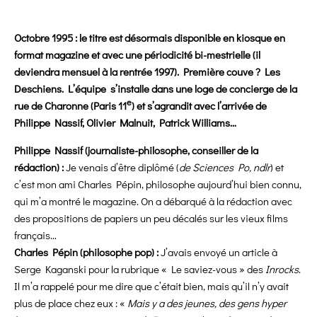
Octobre 1995 : le titre est désormais disponible en kiosque en
format magazine et avec une périodicité bi-mestrielle (il
deviendra mensuel à la rentrée 1997). Première couve ? Les
Deschiens. L’équipe
s’installe dans une loge de concierge de la
e
rue de Charonne (Paris 11
) et s’agrandit avec l’arrivée de
Philippe Nassif, Olivier Malnuit, Patrick Williams…
Philippe Nassif (journaliste-philosophe, conseiller de la
rédaction) :
Je venais d’être diplômé (
de Sciences Po, ndlr
) et
c’est mon ami Charles Pépin, philosophe aujourd’hui bien connu,
qui m’a montré le magazine. On a débarqué à la rédaction avec
des propositions de papiers un peu décalés sur les vieux films
français…
Charles Pépin (philosophe pop) :
J’avais envoyé un article à
Serge Kaganski pour la rubrique « Le saviez-vous » des
Inrocks
.
Il m’a rappelé pour me dire que c’était bien, mais qu’il n’y avait
plus de place chez eux : «
Mais y a des jeunes, des gens hyper