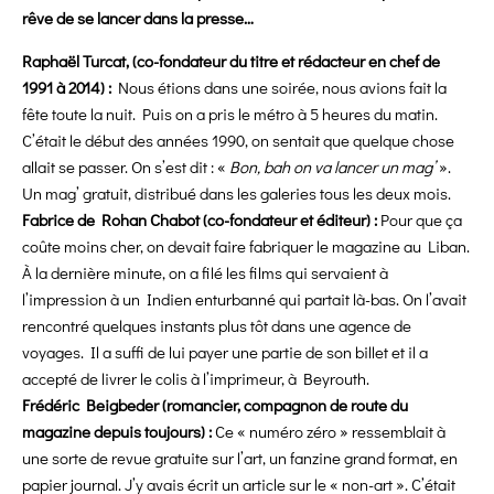
rêve de se lancer dans la presse…
Raphaël Turcat, (co-fondateur du titre et rédacteur en chef de
1991 à 2014) :
Nous étions dans une soirée, nous avions fait la
fête toute la nuit. Puis on a pris le métro à 5 heures du matin.
C’était le début des années 1990, on sentait que quelque chose
allait se passer. On s’est dit : «
Bon, bah on va lancer un mag’
».
Un mag’ gratuit, distribué dans les galeries tous les deux mois.
Fabrice de Rohan Chabot (co-fondateur et éditeur) :
Pour que ça
coûte moins cher, on devait faire fabriquer le magazine au Liban.
À la dernière minute, on a filé les films qui servaient à
l’impression à un Indien enturbanné qui partait là-bas. On l’avait
rencontré quelques instants plus tôt dans une agence de
voyages. Il a suffi de lui payer une partie de son billet et il a
accepté de livrer le colis à l’imprimeur, à Beyrouth.
Frédéric Beigbeder (romancier, compagnon de route du
magazine depuis toujours) :
Ce « numéro zéro » ressemblait à
une sorte de revue gratuite sur l’art, un fanzine grand format, en
papier journal. J’y avais écrit un article sur le « non-art ». C’était