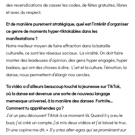
des revendications de casser les codes, de fêtes gratuites, libres
et avec du respect.
Et de manière purement stratégique, quel est l’intérêt d’organiser
ce genre de moments hyper-tiktokables dans les
manifestations ?
Notre meilleur moyen de faire effraction dans la bataille
culturelle, ce sont les réseaux sociaux. La viralité. On doit faire
monter des leadeuses d’opinion, des gens hyper engagés, hyper
badass, qui ont des choses à dire. L’art et la culture, l’émotion, la
danse, nous permettent d’élargir nos cercles.
Ta vidéo a d’ailleurs beaucoup touché la jeunesse sur TikTok,
où la danse est devenue une sorte de nouveau langage
memesque universel, à la manière des danses Fortnite…
Comment tu appréhendes ça ?
J’ai un peu découvert Tiktok à ce moment-là. Quand il y a eu le
buzz, j’ai créé un compte, j’ai mis deux vidéos et j’ai laissé le truc.
Et une copine me dit, «
Il y a tes alter-egos qui se promènent sur