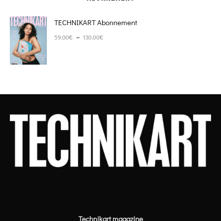
TECHNIKART Abonnement
Plage de prix : 59,00€ à 130,00€
–
59,00
€
130,00
€
Technikart magazine