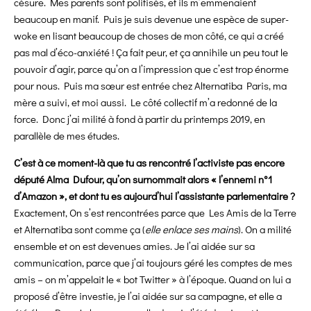
césure. Mes parents sont politisés, et ils m’emmenaient
beaucoup en manif. Puis je suis devenue une espèce de super-
woke en lisant beaucoup de choses de mon côté, ce qui a créé
pas mal d’éco-anxiété ! Ça fait peur, et ça annihile un peu tout le
pouvoir d’agir, parce qu’on a l’impression que c’est trop énorme
pour nous. Puis ma sœur est entrée chez Alternatiba Paris, ma
mère a suivi, et moi aussi. Le côté collectif m’a redonné de la
force. Donc j’ai milité à fond à partir du printemps 2019, en
parallèle de mes études.
C’est à ce moment-là que tu as rencontré l’activiste pas encore
député Alma Dufour, qu’on surnommait alors « l’ennemi n°1
d’Amazon », et dont tu es aujourd’hui l’assistante parlementaire ?
Exactement, On s’est rencontrées parce que Les Amis de la Terre
et Alternatiba sont comme ça (
elle enlace ses mains
). On a milité
ensemble et on est devenues amies. Je l’ai aidée sur sa
communication, parce que j’ai toujours géré les comptes de mes
amis – on m’appelait le « bot Twitter » à l’époque. Quand on lui a
proposé d’être investie, je l’ai aidée sur sa campagne, et elle a