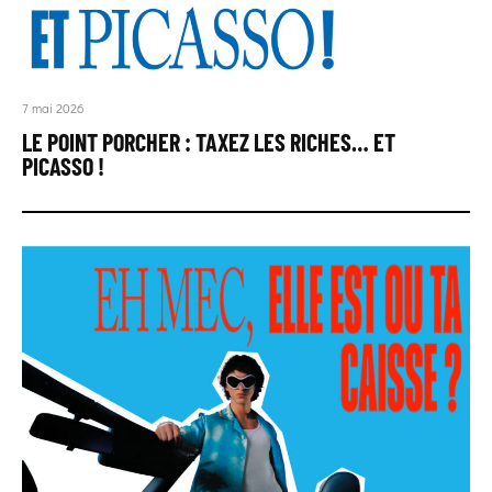
7 mai 2026
LE POINT PORCHER : TAXEZ LES RICHES… ET
PICASSO !