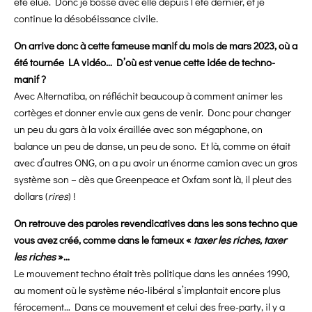
été élue. Donc je bosse avec elle depuis l’été dernier, et je
continue la désobéissance civile.
On arrive donc à cette fameuse manif du mois de mars 2023, où a
été tournée LA vidéo… D’où est venue cette idée de techno-
manif ?
Avec Alternatiba, on réfléchit beaucoup à comment animer les
cortèges et donner envie aux gens de venir. Donc pour changer
un peu du gars à la voix éraillée avec son mégaphone, on
balance un peu de danse, un peu de sono. Et là, comme on était
avec d’autres ONG, on a pu avoir un énorme camion avec un gros
système son – dès que Greenpeace et Oxfam sont là, il pleut des
dollars (
rires
) !
On retrouve des paroles revendicatives dans les sons techno que
vous avez créé, comme dans le fameux «
taxer les riches, taxer
les riches
»…
Le mouvement techno était très politique dans les années 1990,
au moment où le système néo-libéral s’implantait encore plus
férocement… Dans ce mouvement et celui des free-party, il y a