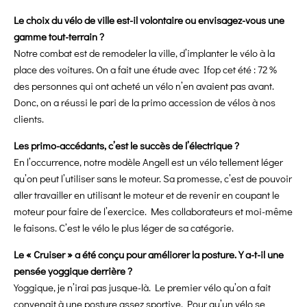
Le choix du vélo de ville est-il volontaire ou envisagez-vous une
gamme tout-terrain ?
Notre combat est de remodeler la ville, d’implanter le vélo à la
place des voitures. On a fait une étude avec Ifop cet été : 72 %
des personnes qui ont acheté un vélo n’en avaient pas avant.
Donc, on a réussi le pari de la primo accession de vélos à nos
clients.
Les primo-accédants, c’est le succès de l’électrique ?
En l’occurrence, notre modèle Angell est un vélo tellement léger
qu’on peut l’utiliser sans le moteur. Sa promesse, c’est de pouvoir
aller travailler en utilisant le moteur et de revenir en coupant le
moteur pour faire de l’exercice. Mes collaborateurs et moi-même
le faisons. C’est le vélo le plus léger de sa catégorie.
Le « Cruiser » a été conçu pour améliorer la posture. Y a-t-il une
pensée yoggique derrière ?
Yoggique, je n’irai pas jusque-là. Le premier vélo qu’on a fait
convenait à une posture assez sportive. Pour qu’un vélo se