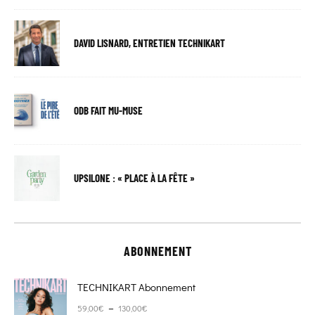
DAVID LISNARD, ENTRETIEN TECHNIKART
ODB FAIT MU-MUSE
UPSILONE : « PLACE À LA FÊTE »
ABONNEMENT
TECHNIKART Abonnement
Plage de prix : 59,00€ à 130,00€
–
59,00
€
130,00
€