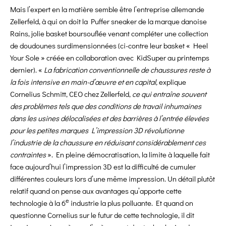
Mais l’expert en la matière semble être l’entreprise allemande
Zellerfeld, à qui on doit la Puffer sneaker de la marque danoise
Rains, jolie basket boursouflée venant compléter une collection
de doudounes surdimensionnées (ci-contre leur basket « Heel
Your Sole » créée en collaboration avec KidSuper au printemps
dernier). «
La fabrication conventionnelle de chaussures reste à
la fois intensive en main-d’œuvre et en capital,
explique
Cornelius Schmitt, CEO chez Zellerfeld,
ce qui entraîne souvent
des problèmes tels que des conditions de travail inhumaines
dans les usines délocalisées et des barrières à l’entrée élevées
pour les petites marques L’impression 3D révolutionne
l’industrie de la chaussure en réduisant considérablement ces
contraintes
». En pleine démocratisation, la limite à laquelle fait
face aujourd’hui l’impression 3D est la difficulté de cumuler
différentes couleurs lors d’une même impression. Un détail plutôt
relatif quand on pense aux avantages qu’apporte cette
e
technologie à la 6
industrie la plus polluante. Et quand on
questionne Cornelius sur le futur de cette technologie, il dit