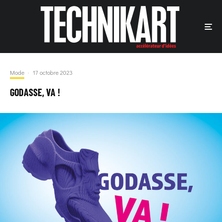
Mode
·
17 octobre 2023
GODASSE, VA !