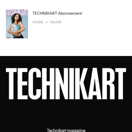
TECHNIKART Abonnement
Plage de prix : 59,00€ à 130,00€
–
59,00
€
130,00
€
Technikart magazine