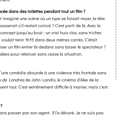
cée dans des toilettes pendant tout un film ?
ait imaginé une scène où un type se faisait noyer, la tête
serait s’il restait coincé ? C’est parti de là. Avec la
oncept jusqu’au bout : un vrai huis clos, sans tricher.
n voulait tenir 1h15 dans deux mètres carrés. C’était
iser un film entier là-dedans sans lasser le spectateur ?
idées pour relancer sans cesse la situation.
’une comédie absurde à une violence très frontale sans
u de Londres
de John Landis, le cinéma d’Alex de la
ent tout. C’est extrêmement difficile à manier, mais c’est
 ?
sans passer par son agent. Il l’a dévoré. Je ne suis pas