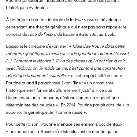
Poutine considérait inadaptée à la Russie pour des raisons
historiques évidentes.
À l’intérieur de cette idéologie de la
Voie russe
se développe
cependant une théorie génétique qui n’est pas sans rappeler le
concept de
race de l’esprit
du fasciste italien Julius Evola.
Laissons le cinéaste s’exprimer : «
Mais il se trouve dans cette
mémoire génétique, il existe un code génétique différent [russe],
(…). Comment le décrire ? Il y a des choses qui n’ont rien à voir
avec l’éducation, le mode de vie, c’est comme une constitution
génétique hautement culturelle.
» et cette spécificité est pour
Poutine quand il paraphrase Ivan Iline : « un organisme
historiquement formé et culturellement justifié », ce que
Goumilev, un autre penseur, désigne comme la « génétique
déterministe des peuples ». En 2014 Poutine parlait ainsi de « la
supériorité génétique de l’homme russe ».
Pour cette raison, Poutine menace ses ennemis occidentaux :
« un monde ou la Russie n’existe plus est un monde qui ne