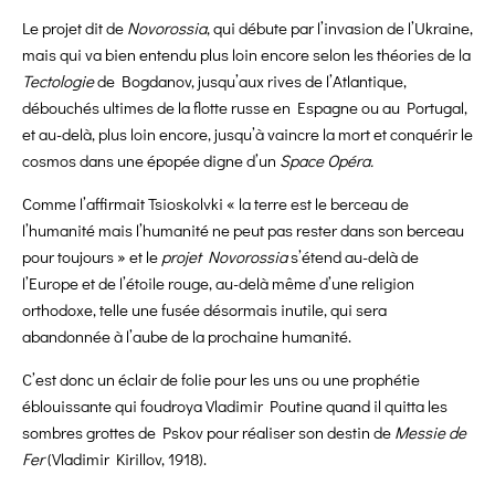
Le projet dit de
Novorossia
, qui débute par l’invasion de l’Ukraine,
mais qui va bien entendu plus loin encore selon les théories de la
Tectologie
de Bogdanov, jusqu’aux rives de l’Atlantique,
débouchés ultimes de la flotte russe en Espagne ou au Portugal,
et au-delà, plus loin encore, jusqu’à vaincre la mort et conquérir le
cosmos dans une épopée digne d’un
Space Opéra.
Comme l’affirmait Tsioskolvki « la terre est le berceau de
l’humanité mais l’humanité ne peut pas rester dans son berceau
pour toujours » et le
projet Novorossia
s’étend au-delà de
l’Europe et de l’étoile rouge, au-delà même d’une religion
orthodoxe, telle une fusée désormais inutile, qui sera
abandonnée à l’aube de la prochaine humanité.
C’est donc un éclair de folie pour les uns ou une prophétie
éblouissante qui foudroya Vladimir Poutine quand il quitta les
sombres grottes de Pskov pour réaliser son destin de
Messie de
Fer
(
Vladimir Kirillov, 1918
).