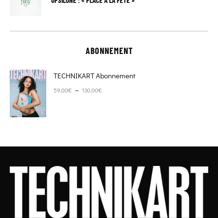
ABONNEMENT
TECHNIKART Abonnement
Plage de prix : 59,00€ à 130,00€
–
59,00
€
130,00
€