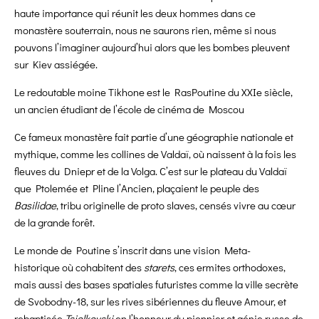
haute importance qui réunit les deux hommes dans ce
monastère souterrain, nous ne saurons rien, même si nous
pouvons l’imaginer aujourd’hui alors que les bombes pleuvent
sur Kiev assiégée.
Le redoutable moine Tikhone est le RasPoutine du XXIe siècle,
un ancien étudiant de l’école de cinéma de Moscou
Ce fameux monastère fait partie d’une géographie nationale et
mythique, comme les collines de Valdaï, où naissent à la fois les
fleuves du Dniepr et de la Volga. C’est sur le plateau du Valdaï
que Ptolemée et Pline l’Ancien, plaçaient le peuple des
Basilidae
, tribu originelle de proto slaves, censés vivre au cœur
de la grande forêt.
Le monde de Poutine s’inscrit dans une vision Meta-
historique où cohabitent des
starets
, ces ermites orthodoxes,
mais aussi des bases spatiales futuristes comme la ville secrète
de Svobodny-18, sur les rives sibériennes du fleuve Amour, et
rebaptisée
Tsiolkovski
en l’honneur du pionnier et génie russe de