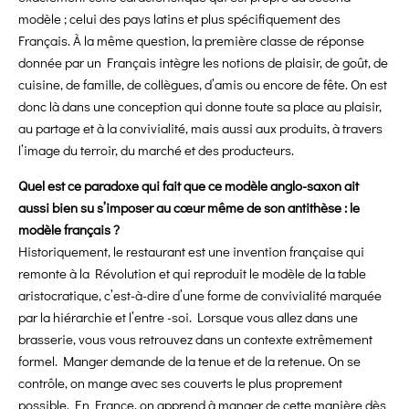
modèle ; celui des pays latins et plus spécifiquement des
Français. À la même question, la première classe de réponse
donnée par un Français intègre les notions de plaisir, de goût, de
cuisine, de famille, de collègues, d’amis ou encore de fête. On est
donc là dans une conception qui donne toute sa place au plaisir,
au partage et à la convivialité, mais aussi aux produits, à travers
l’image du terroir, du marché et des producteurs.
Quel est ce paradoxe qui fait que ce modèle anglo-saxon ait
aussi bien su s’imposer au cœur même de son antithèse : le
modèle français ?
Historiquement, le restaurant est une invention française qui
remonte à la Révolution et qui reproduit le modèle de la table
aristocratique, c’est-à-dire d’une forme de convivialité marquée
par la hiérarchie et l’entre -soi. Lorsque vous allez dans une
brasserie, vous vous retrouvez dans un contexte extrêmement
formel. Manger demande de la tenue et de la retenue. On se
contrôle, on mange avec ses couverts le plus proprement
possible. En France, on apprend à manger de cette manière dès