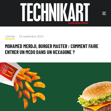
Lifestyle
·
29 septembre 2023
MOHAMED MERDJI, BURGER MASTER : COMMENT FAIRE
ENTRER UN MCDO DANS UN HEXAGONE ?