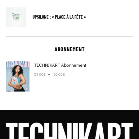
UPSILONE : « PLACE À LA FÊTE »
ABONNEMENT
TECHNIKART Abonnement
Plage de prix : 59,00€ à 130,00€
–
59,00
€
130,00
€