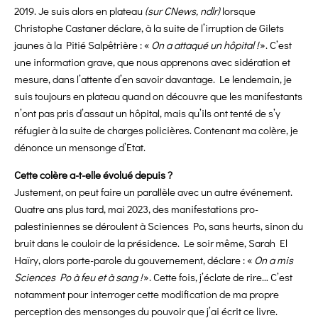
2019. Je suis alors en plateau
(sur CNews, ndlr)
lorsque
Christophe Castaner déclare, à la suite de l’irruption de Gilets
jaunes à la Pitié Salpêtrière : «
On a attaqué un hôpital !
». C’est
une information grave, que nous apprenons avec sidération et
mesure, dans l’attente d’en savoir davantage. Le lendemain, je
suis toujours en plateau quand on découvre que les manifestants
n’ont pas pris d’assaut un hôpital, mais qu’ils ont tenté de s’y
réfugier à la suite de charges policières. Contenant ma colère, je
dénonce un mensonge d’Etat.
Cette colère a-t-elle évolué depuis ?
Justement, on peut faire un parallèle avec un autre événement.
Quatre ans plus tard, mai 2023, des manifestations pro-
palestiniennes se déroulent à Sciences Po, sans heurts, sinon du
bruit dans le couloir de la présidence. Le soir même, Sarah El
Haïry, alors porte-parole du gouvernement, déclare : «
On a mis
Sciences Po à feu et à sang !
». Cette fois, j’éclate de rire… C’est
notamment pour interroger cette modification de ma propre
perception des mensonges du pouvoir que j’ai écrit ce livre.