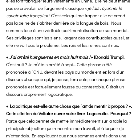
elles font fabriquer leurs vêtements en Chine. Elle ne peut même
pas se prévaloir de l’argument classique «
je fais rayonner le
savoir-faire français
» ! C’est cela qui me frappe : elle ne prend
pas la peine de s’abriter derrière de la langue de bois. Nous
sommes face à une véritable patrimonialisation de son mandat.
Ses privilèges sont les siens, l’argent des contribuables aussi, et
elle ne voit pas le problème. Les rois et les reines sont nus.
«
J’ai arrêté huit guerres en mois huit mois !
» [Donald Trump].
C’est huit ? Je m’étais arrêté à sept… Cette phrase a été
prononcée à l’ONU, devant les pays du monde entier, lors d’un
discours ubuesque qui, je pense, fera date, car chaque phrase
prononcée est factuellement fausse ou contestable. C’était un
discours proprement logocratique.
« La politique est-elle autre chose que l’art de mentir à propos ? ».
Cette citation de Voltaire ouvre votre livre Logocratie. Pourquoi ?
Parce que cela permet de mettre immédiatement sur la table la
principale objection que rencontre mon travail, et à laquelle je
m’attendais. En expliquant que nous sommes entrés dans une