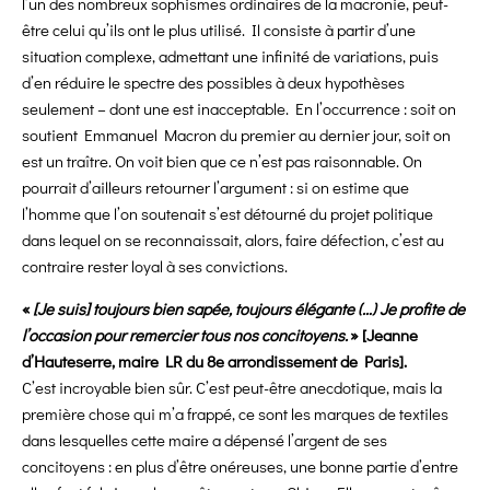
l’un des nombreux sophismes ordinaires de la macronie, peut-
être celui qu’ils ont le plus utilisé. Il consiste à partir d’une
situation complexe, admettant une infinité de variations, puis
d’en réduire le spectre des possibles à deux hypothèses
seulement – dont une est inacceptable. En l’occurrence : soit on
soutient Emmanuel Macron du premier au dernier jour, soit on
est un traître. On voit bien que ce n’est pas raisonnable. On
pourrait d’ailleurs retourner l’argument : si on estime que
l’homme que l’on soutenait s’est détourné du projet politique
dans lequel on se reconnaissait, alors, faire défection, c’est au
contraire rester loyal à ses convictions.
«
[Je suis] toujours bien sapée, toujours élégante (…) Je profite de
l’occasion pour remercier tous nos concitoyens.
» [Jeanne
d’Hauteserre, maire LR du 8e arrondissement de Paris].
C’est incroyable bien sûr. C’est peut-être anecdotique, mais la
première chose qui m’a frappé, ce sont les marques de textiles
dans lesquelles cette maire a dépensé l’argent de ses
concitoyens : en plus d’être onéreuses, une bonne partie d’entre