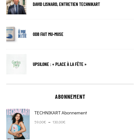
DAVID LISNARD, ENTRETIEN TECHNIKART
ODB FAIT MU-MUSE
UPSILONE : « PLACE À LA FÊTE »
ABONNEMENT
TECHNIKART Abonnement
Plage de prix : 59,00€ à 130,00€
–
59,00
€
130,00
€