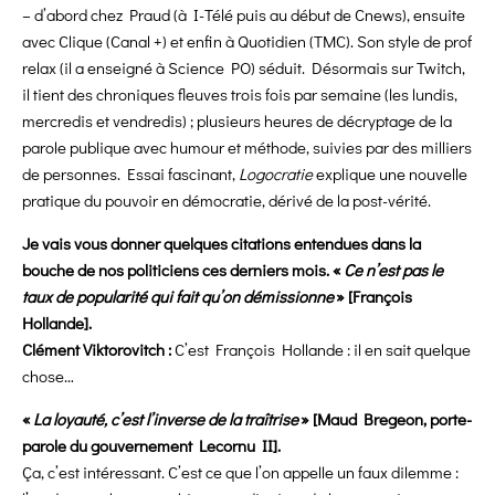
– d’abord chez Praud (à I-Télé puis au début de Cnews), ensuite
avec Clique (Canal +) et enfin à Quotidien (TMC). Son style de prof
relax (il a enseigné à Science PO) séduit. Désormais sur Twitch,
il tient des chroniques fleuves trois fois par semaine (les lundis,
mercredis et vendredis) ; plusieurs heures de décryptage de la
parole publique avec humour et méthode, suivies par des milliers
de personnes. Essai fascinant,
Logocratie
explique une nouvelle
pratique du pouvoir en démocratie, dérivé de la post-vérité.
Je vais vous donner quelques citations entendues dans la
bouche de nos politiciens ces derniers mois. «
Ce n’est pas le
taux de popularité qui fait qu’on démissionne
» [François
Hollande].
Clément Viktorovitch :
C’est François Hollande : il en sait quelque
chose…
«
La loyauté, c’est l’inverse de la traîtrise
» [Maud Bregeon, porte-
parole du gouvernement Lecornu II].
Ça, c’est intéressant. C’est ce que l’on appelle un faux dilemme :