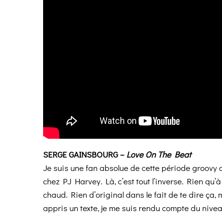
SERGE GAINSBOURG –
Love On The Beat
Je suis une fan absolue de cette période groovy 
chez PJ Harvey. Là, c’est tout l’inverse. Rien qu’
chaud. Rien d’original dans le fait de te dire ça, 
appris un texte, je me suis rendu compte du nivea