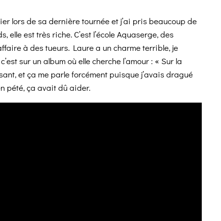
avier lors de sa dernière tournée et j’ai pris beaucoup de
 elle est très riche. C’est l’école Aquaserge, des
faire à des tueurs. Laure a un charme terrible, je
, c’est sur un album où elle cherche l’amour : « Sur la
sant, et ça me parle forcément puisque j’avais dragué
n pété, ça avait dû aider.