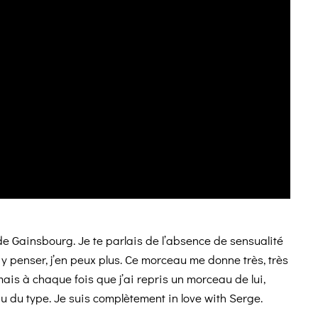
de Gainsbourg. Je te parlais de l’absence de sensualité
à y penser, j’en peux plus. Ce morceau me donne très, très
mais à chaque fois que j’ai repris un morceau de lui,
u du type. Je suis complètement in love with Serge.