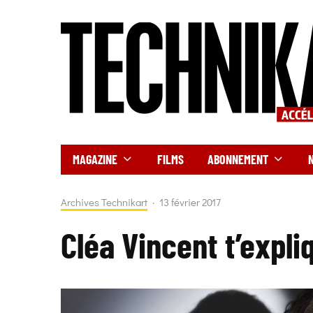
MAGAZINE
FILMS
ABONNEMENT
Archives Technikart
·
13 février 2017
Cléa Vincent t’expli