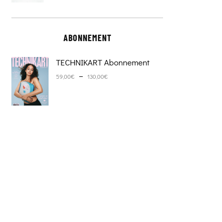
ABONNEMENT
TECHNIKART Abonnement
Plage de prix : 59,00€ à 130,0
–
59,00
€
130,00
€