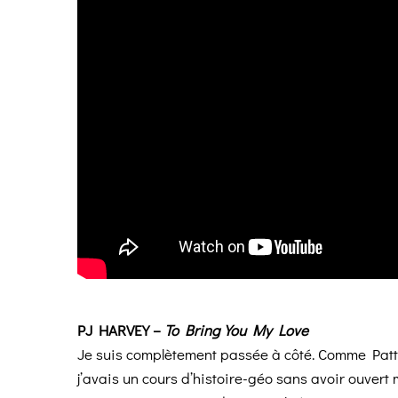
PJ HARVEY –
To Bring You My Love
Je suis complètement passée à côté. Comme Patt
j’avais un cours d’histoire-géo sans avoir ouver