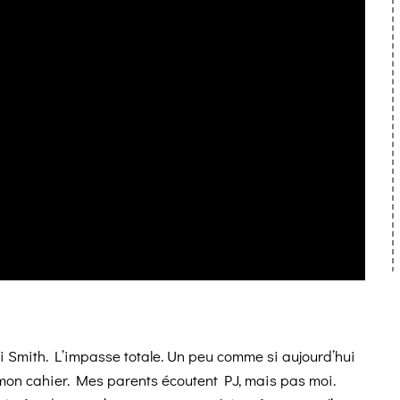
i Smith. L’impasse totale. Un peu comme
si aujourd’hui
t mon cahier. Mes parents
écoutent PJ, mais pas moi.