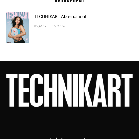
ABONNEMENT
TECHNIKART Abonnement
Plage de prix : 59,00€ à 130,00€
–
59,00
€
130,00
€