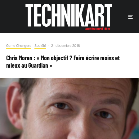
Game Changers
Société
·
21 décembre 2018
Chris Moran : « Mon objectif ? Faire écrire moins et
mieux au Guardian »