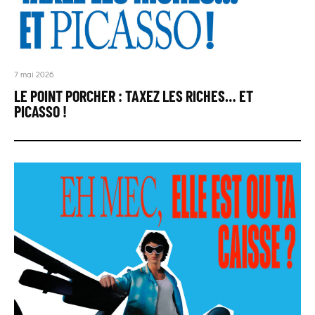
7 mai 2026
LE POINT PORCHER : TAXEZ LES RICHES… ET
PICASSO !