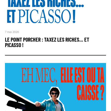
7 mai 2026
LE POINT PORCHER : TAXEZ LES RICHES… ET
PICASSO !