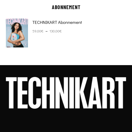
ABONNEMENT
TECHNIKART Abonnement
Plage de prix : 59,00€ à 130,00€
–
59,00
€
130,00
€