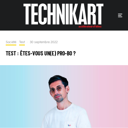
Société
Test
·
30 septembre 2022
TEST : ÊTES-VOUS UN(E) PRO-BO ?