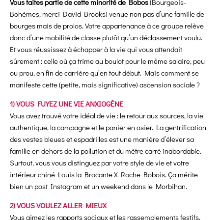
Vous faites partie de cette minorité de Bobos
(Bourgeois-
Bohèmes, merci David Brooks) venue non pas d’une famille de
bourges mais de prolos. Votre appartenance à ce groupe relève
donc d’une mobilité de classe plutôt qu’un déclassement voulu.
Et vous réussissez à échapper à la vie qui vous attendait
sûrement : celle où ça trime au boulot pour le même salaire, peu
ou prou, en fin de carrière qu’en tout début. Mais comment se
manifeste cette (petite, mais significative) ascension sociale ?
1) VOUS FUYEZ UNE VIE ANXIOGÈNE
Vous avez trouvé votre idéal de vie : le retour aux sources, la vie
authentique, la campagne et le panier en osier. La gentrification
des vestes bleues et espadrilles est une manière d’élever sa
famille en dehors de la pollution et du mètre carré inabordable.
Surtout, vous vous distinguez par votre style de vie et votre
intérieur chiné Louis la Brocante X Roche Bobois. Ça mérite
bien un post Instagram et un weekend dans le Morbihan.
2) VOUS VOULEZ ALLER MIEUX
Vous aimez les rapports sociaux et les rassemblements festifs.