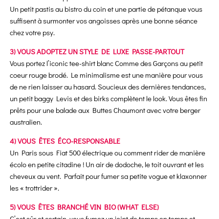
Un petit pastis au bistro du coin et une partie de pétanque vous
suffisent à surmonter vos angoisses après une bonne séance
chez votre psy.
3) VOUS ADOPTEZ UN STYLE DE LUXE PASSE-PARTOUT
Vous portez l’iconic tee-shirt blanc Comme des Garçons au petit
coeur rouge brodé. Le minimalisme est une manière pour vous
de ne rien laisser au hasard. Soucieux des dernières tendances,
un petit baggy Levis et des birks complètent le look. Vous êtes fin
prêts pour une balade aux Buttes Chaumont avec votre berger
australien.
4) VOUS ÊTES ÉCO-RESPONSABLE
Un Paris sous Fiat 500 électrique ou comment rider de manière
écolo en petite citadine ! Un air de dodoche, le toit ouvrant et les
cheveux au vent. Parfait pour fumer sa petite vogue et klaxonner
les « trottrider ».
5) VOUS ÊTES BRANCHÉ VIN BIO (WHAT ELSE)
C’est sûr et certain, vous fumez un joint de temps en temps et