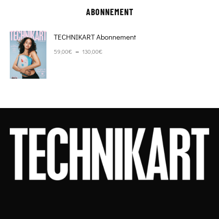
ABONNEMENT
TECHNIKART Abonnement
Plage de prix : 59,00€ à 130,00€
–
59,00
€
130,00
€