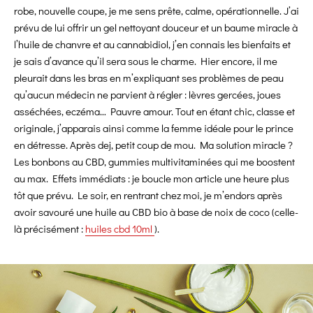
robe, nouvelle coupe, je me sens prête, calme, opérationnelle. J’ai
prévu de lui offrir un gel nettoyant douceur et un baume miracle à
l’huile de chanvre et au cannabidiol, j’en connais les bienfaits et
je sais d’avance qu’il sera sous le charme. Hier encore, il me
pleurait dans les bras en m’expliquant ses problèmes de peau
qu’aucun médecin ne parvient à régler : lèvres gercées, joues
asséchées, eczéma… Pauvre amour. Tout en étant chic, classe et
originale, j’apparais ainsi comme la femme idéale pour le prince
en détresse. Après dej, petit coup de mou. Ma solution miracle ?
Les bonbons au CBD, gummies multivitaminées qui me boostent
au max. Effets immédiats : je boucle mon article une heure plus
tôt que prévu. Le soir, en rentrant chez moi, je m’endors après
avoir savouré une huile au CBD bio à base de noix de coco (celle-
là précisément :
huiles cbd 10ml
).