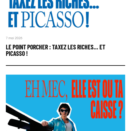
7 mai 2026
LE POINT PORCHER : TAXEZ LES RICHES… ET
PICASSO !