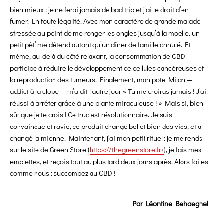
bien mieux : je ne ferai jamais de bad trip et j’ai le droit d’en
fumer. En toute légalité. Avec mon caractère de grande malade
stressée au point de me ronger les ongles jusqu’à la moelle, un
petit pèt’ me détend autant qu’un dîner de famille annulé. Et
même, au-delà du côté relaxant, la consommation de CBD
participe à réduire le développement de cellules cancéreuses et
la reproduction des tumeurs. Finalement, mon pote Milan —
addict à la clope — m’a dit l’autre jour « Tu me croiras jamais ! J’ai
réussi à arrêter grâce à une plante miraculeuse ! » Mais si, bien
sûr que je te crois ! Ce truc est révolutionnaire. Je suis
convaincue et ravie, ce produit change bel et bien des vies, et a
changé la mienne. Maintenant, j’ai mon petit rituel : je me rends
sur le site de Green Store (
https://thegreenstore.fr/
), je fais mes
emplettes, et reçois tout au plus tard deux jours après. Alors faites
comme nous : succombez au CBD !
Par Léontine Behaeghel