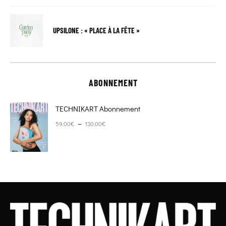
UPSILONE : « PLACE À LA FÊTE »
ABONNEMENT
TECHNIKART Abonnement
Plage de prix : 59,00€ à 130,00€
–
59,00
€
130,00
€